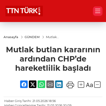
Anasayfa
GÜNDEM
Mutlak
butlan
kararının
Mutlak butlan kararının
ardından
CHP’de
hareketlilik
ardından CHP’de
başladı
hareketlilik başladı
Haber Giriş Tarihi: 21.05.2026 18:56
Haber Güncellenme Tarihi: 21.05.2026 20:09