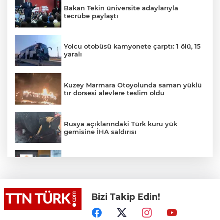
Bakan Tekin üniversite adaylarıyla
tecrübe paylaştı
Yolcu otobüsü kamyonete çarptı: 1 ölü, 15
yaralı
Kuzey Marmara Otoyolunda saman yüklü
tır dorsesi alevlere teslim oldu
Rusya açıklarındaki Türk kuru yük
gemisine İHA saldırısı
Terörsüz Türkiye yasa teklifi
komisyondan geçti
Bizi Takip Edin!
Lukaku Fener’e mi, Beşiktaş’a mı geliyor?