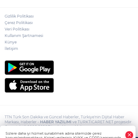
Akın Gürlek: Örgüt silahları bırakacak,
Gizlilik Politikası
mağaraları boşaltacak
Çerez Politikası
Veri Politikası
Rojin Kabaiş, Hiranur Nilgün Aygar ve
Kullanım Şartnamesi
Kıvanç Uman’ın ailelerini hedef alam
Künye
siber zorbalara operasyon
İletişim
TTN Türk Son Dakika ve Güncel Haberler, Türkiye'nin Dijital Haber
Markası, Haberler -
HABER YAZILIMI
ve TURKTICARET.NET projesidir
Copyright© 2006-2026 Tüm hakları saklıdır.
Sizlere daha iyi hizmet sunabilmek adına sitemizde çerez
konumlandırmaktayız. Kişisel verileriniz, KVKK ve GDPR kapsamında