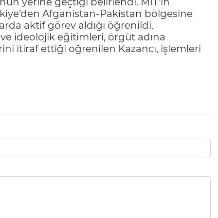
n yerine geçtiği belirlendi. MİT’in
ürkiye’den Afganistan-Pakistan bölgesine
rda aktif görev aldığı öğrenildi.
e ideolojik eğitimleri, örgüt adına
 itiraf ettiği öğrenilen Kazancı, işlemleri