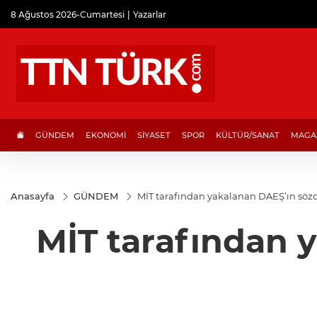
8 Ağustos 2026-Cumartesi
Yazarlar
GÜNDEM
EKONOMİ
SİYASET
SPOR
KÜLTÜR/SANAT
MAGA
Anasayfa
GÜNDEM
MİT tarafından yakalanan DAEŞ’ın sözd
MİT tarafından 