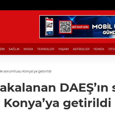
ZİN
SAĞLIK
MODA
TEKNOLOJİ
YAŞAM
ASTROLOJİ
YEMEK
OTO
e sorumlusu Konya’ya getirildi
yakalanan DAEŞ’ın
Konya’ya getirildi