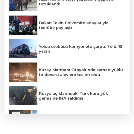
tutuklandı
Bakan Tekin üniversite adaylarıyla
tecrübe paylaştı
Yolcu otobüsü kamyonete çarptı: 1 ölü, 15
yaralı
Kuzey Marmara Otoyolunda saman yüklü
tır dorsesi alevlere teslim oldu
Rusya açıklarındaki Türk kuru yük
gemisine İHA saldırısı
Terörsüz Türkiye yasa teklifi
komisyondan geçti