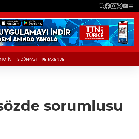
MOTİV
İŞ DÜNYASI
PERAKENDE
 sözde sorumlusu