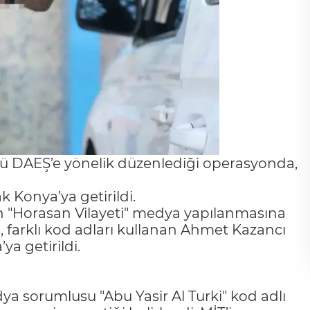
rgütü DAEŞ’e yönelik düzenlediği operasyonda,
 Konya’ya getirildi.
ün "Horasan Vilayeti" medya yapılanmasına
 farklı kod adları kullanan Ahmet Kazancı
a getirildi.
a sorumlusu "Abu Yasir Al Turki" kod adlı