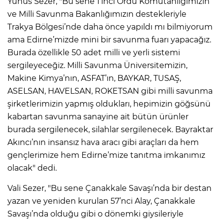
Yunus Sezer, "Bu sene 1’inci Ordu Komutanlığımızın
ve Milli Savunma Bakanlığımızın destekleriyle
Trakya Bölgesi’nde daha önce yapıldı mı bilmiyorum
ama Edirne’mizde mini bir savunma fuarı yapacağız.
Burada özellikle 50 adet milli ve yerli sistemi
sergileyeceğiz. Milli Savunma Üniversitemizin,
Makine Kimya’nın, ASFAT’ın, BAYKAR, TUSAŞ,
ASELSAN, HAVELSAN, ROKETSAN gibi milli savunma
şirketlerimizin yapmış oldukları, hepimizin göğsünü
kabartan savunma sanayine ait bütün ürünler
burada sergilenecek, silahlar sergilenecek. Bayraktar
Akıncı’nın insansız hava aracı gibi araçları da hem
gençlerimize hem Edirne’mize tanıtma imkanımız
olacak" dedi.
Vali Sezer, "Bu sene Çanakkale Savaşı’nda bir destan
yazan ve yeniden kurulan 57’nci Alay, Çanakkale
Savaşı’nda olduğu gibi o dönemki giysileriyle