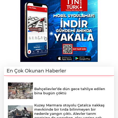
En Çok Okunan Haberler
Bahçelievler’de dün gece tahliye edilen
bina bugün çöktü
Kuzey Marmara otoyolu Çatalca nakkaş
mevkiinde bir tırda bilinmeyen bir
nedenle yangın çıktı. Alevler tarım
arazisine de sıçrarken, olay yerine çok