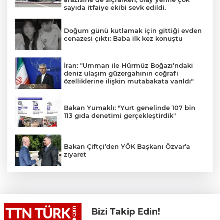
sayıda itfaiye ekibi sevk edildi.
Doğum günü kutlamak için gittiği evden
cenazesi çıktı: Baba ilk kez konuştu
İran: "Umman ile Hürmüz Boğazı’ndaki
deniz ulaşım güzergahının coğrafi
özelliklerine ilişkin mutabakata varıldı"
Bakan Yumaklı: "Yurt genelinde 107 bin
113 gıda denetimi gerçekleştirdik"
Bakan Çiftçi’den YÖK Başkanı Özvar’a
ziyaret
Muharrem İnce’den Nâzım Hikmet
göndermeli paylaşım: Vatan hainliğine
devam ediyor hâlâ
Bizi Takip Edin!
Osman Gazi platformu Eylül'de göreve