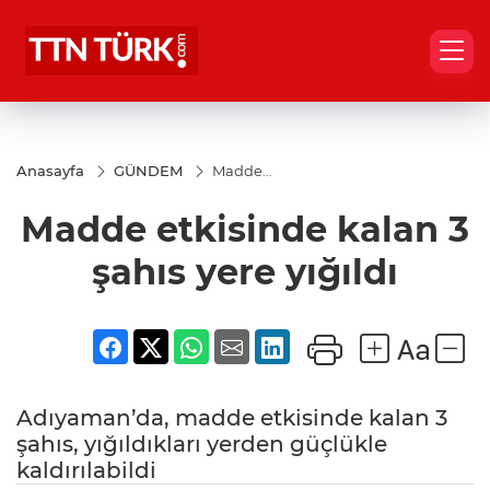
Anasayfa
GÜNDEM
Madde
etkisinde
kalan 3
Madde etkisinde kalan 3
şahıs
yere
yığıldı
şahıs yere yığıldı
Adıyaman’da, madde etkisinde kalan 3
şahıs, yığıldıkları yerden güçlükle
kaldırılabildi