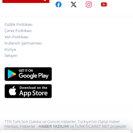
başlayacak... Gabar’da günlük petrol
üretimi 83 bin 200 varile ulaştı
Gizlilik Politikası
TEKNOFEST Mavi Vatan ziyaretçi kayıtları
başladı
Çerez Politikası
Veri Politikası
Kullanım Şartnamesi
Bakan Fidan: "Körfez’de devam eden
Künye
savaş dikkatimizi Filistin meselesinden
ayırmadı"
İletişim
TTN Türk Son Dakika ve Güncel Haberler, Türkiye'nin Dijital Haber
Markası, Haberler -
HABER YAZILIMI
ve TURKTICARET.NET projesidir
Copyright© 2006-2026 Tüm hakları saklıdır.