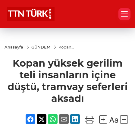
Anasayfa
GÜNDEM
Kopan
yüksek
gerilim
Kopan yüksek gerilim
teli
insanların
içine
teli insanların içine
düştü,
tramvay
düştü, tramvay seferleri
seferleri
aksadı
aksadı