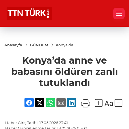
Anasayfa
GÜNDEM
Konya’da
anne ve
babasını
Konya’da anne ve
öldüren
zanlı
tutuklandı
babasını öldüren zanlı
tutuklandı
Haber Giriş Tarihi: 17.05.2026 23:41
Haber Güncellenme Tarihi: 18.05.2026 05:07