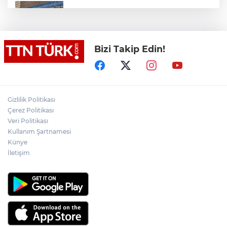
Valiliğin yasağına rağmen denize giren
hakem boğularak hayatını kaybetti
Bizi Takip Edin!
Denize girmeyin uyarısına aldırış
etmeyen 14 yaşındaki çocuk dalgalara
kapılarak kayboldu
Akülü çocuk aracının tekerleğine
zulalanmış metamfetamin ile yakalanan
Gizlilik Politikası
şahıs tutuklandı
Çerez Politikası
Veri Politikası
Netanyahu, Hamas’ın
Kullanım Şartnamesi
silahsızlandırılmasına yönelik 15
Künye
maddelik yol haritasını reddetti
İletişim