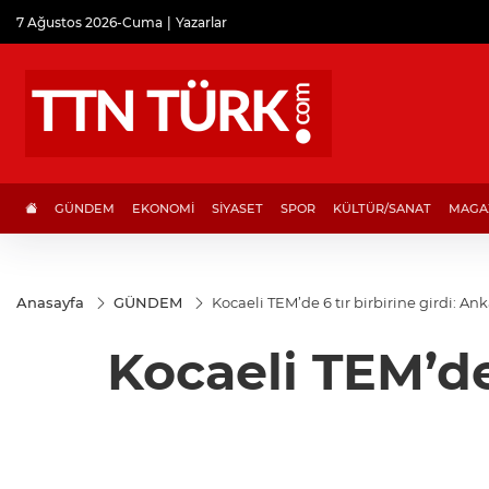
7 Ağustos 2026-Cuma
Yazarlar
GÜNDEM
EKONOMİ
SİYASET
SPOR
KÜLTÜR/SANAT
MAGA
Anasayfa
GÜNDEM
Kocaeli TEM’de 6 tır birbirine girdi: A
Kocaeli TEM’de