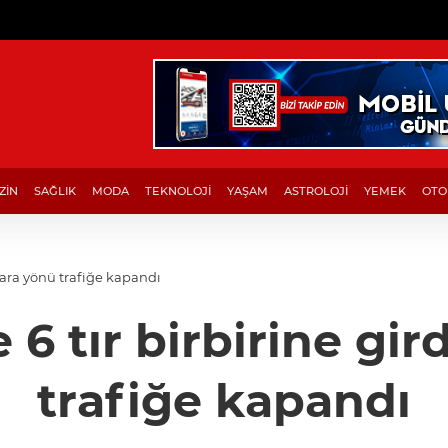
ZİN
SAĞLIK
MODA
TEKNOLOJİ
YAŞAM
ASTROLOJİ
YEMEK
OTO
nkara yönü trafiğe kapandı
 6 tır birbirine gir
trafiğe kapandı