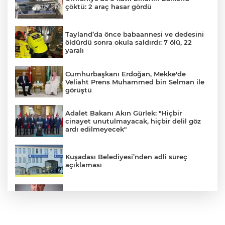
çöktü: 2 araç hasar gördü
Tayland’da önce babaannesi ve dedesini
öldürdü sonra okula saldırdı: 7 ölü, 22
yaralı
Cumhurbaşkanı Erdoğan, Mekke'de
Veliaht Prens Muhammed bin Selman ile
görüştü
Adalet Bakanı Akın Gürlek: "Hiçbir
cinayet unutulmayacak, hiçbir delil göz
ardı edilmeyecek"
Kuşadası Belediyesi’nden adli süreç
açıklaması
İş Bankası Grubu üst yönetiminde görev
değişimi