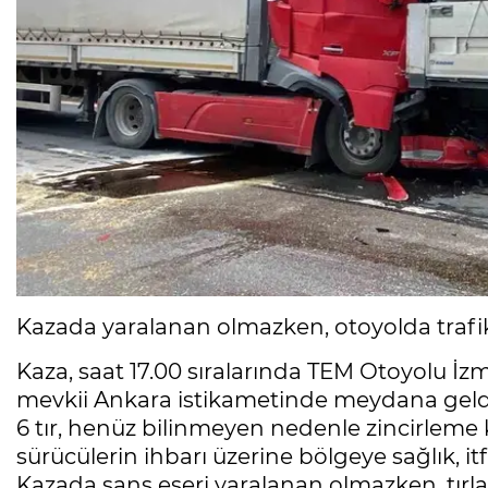
Kazada yaralanan olmazken, otoyolda trafik
Kaza, saat 17.00 sıralarında TEM Otoyolu İz
mevkii Ankara istikametinde meydana geldi. 
6 tır, henüz bilinmeyen nedenle zincirleme 
sürücülerin ihbarı üzerine bölgeye sağlık, it
Kazada şans eseri yaralanan olmazken, tır