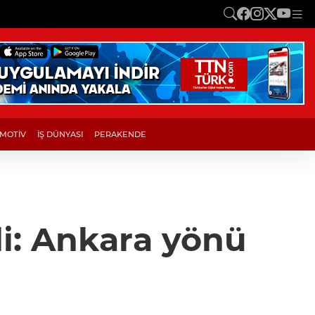
MOTİV
İŞ DÜNYASI
PERAKENDE
di: Ankara yönü