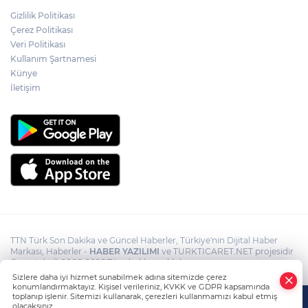
yönelik suikast girişiminde bulunan
Gizlilik Politikası
ekipteki Burkay Karatepe; Marmaris’te
yer gösteriyor
Çerez Politikası
Veri Politikası
Fatih’te tramvayda telefon çaldıktan
Kullanım Şartnamesi
sonra kaçan hırsıza, temizlik
personelinden süpürgeli müdahale
Künye
kamerada
İletişim
TTN Türk Son Dakika ve Güncel Haberler, Türkiye'nin Dijital Haber
Markası, Haberler -
HABER YAZILIMI
ve TURKTICARET.NET projesidir
Copyright© 2006-2026 Tüm hakları saklıdır.
Sizlere daha iyi hizmet sunabilmek adına sitemizde çerez
konumlandırmaktayız. Kişisel verileriniz, KVKK ve GDPR kapsamında
toplanıp işlenir. Sitemizi kullanarak, çerezleri kullanmamızı kabul etmiş
olacaksınız.