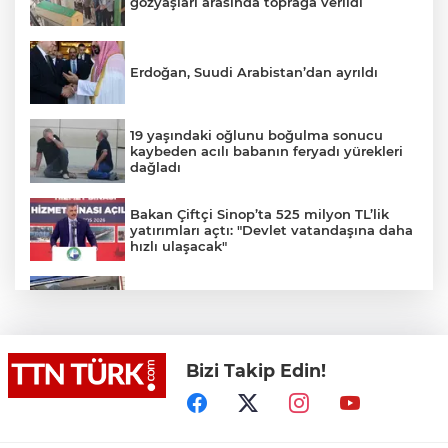
gözyaşları arasında toprağa verildi
Erdoğan, Suudi Arabistan’dan ayrıldı
19 yaşındaki oğlunu boğulma sonucu
kaybeden acılı babanın feryadı yürekleri
dağladı
Bakan Çiftçi Sinop’ta 525 milyon TL’lik
yatırımları açtı: "Devlet vatandaşına daha
hızlı ulaşacak"
Ümraniye’de 3 katlı binanın balkonu
çöktü: 2 araç hasar gördü
Bizi Takip Edin!
Bakan Tekin üniversite adaylarıyla
tecrübe paylaştı
Cumhurbaşkanı Recep Tayyip Erdoğan’a