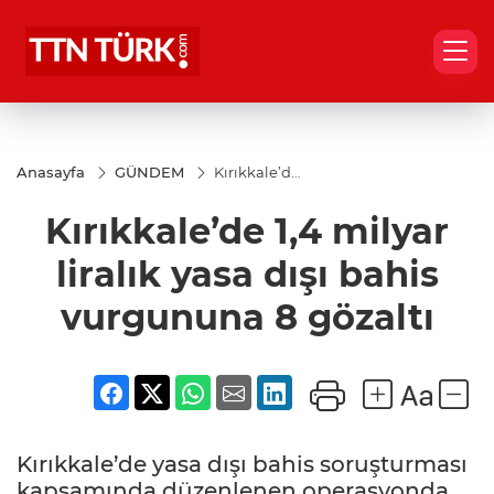
Anasayfa
GÜNDEM
Kırıkkale’de
1,4 milyar
liralık yasa
Kırıkkale’de 1,4 milyar
dışı bahis
vurgununa
8 gözaltı
liralık yasa dışı bahis
vurgununa 8 gözaltı
Kırıkkale’de yasa dışı bahis soruşturması
kapsamında düzenlenen operasyonda,