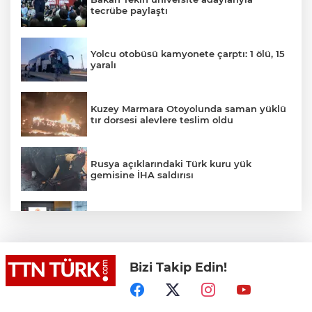
tecrübe paylaştı
Yolcu otobüsü kamyonete çarptı: 1 ölü, 15
yaralı
Kuzey Marmara Otoyolunda saman yüklü
tır dorsesi alevlere teslim oldu
Rusya açıklarındaki Türk kuru yük
gemisine İHA saldırısı
Terörsüz Türkiye yasa teklifi
komisyondan geçti
Bizi Takip Edin!
Lukaku Fener’e mi, Beşiktaş’a mı geliyor?