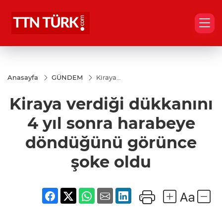
Anasayfa
GÜNDEM
Kiraya
verdiği
dükkanını 4
Kiraya verdiği dükkanını
yıl sonra
harabeye
döndüğünü
4 yıl sonra harabeye
görünce
şoke oldu
döndüğünü görünce
şoke oldu