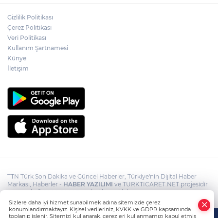
Akın Gürlek: Örgüt silahları bırakacak,
Gizlilik Politikası
mağaraları boşaltacak
Çerez Politikası
Veri Politikası
Rojin Kabaiş, Hiranur Nilgün Aygar ve
Kullanım Şartnamesi
Kıvanç Uman’ın ailelerini hedef alam
Künye
siber zorbalara operasyon
İletişim
TTN Türk Son Dakika ve Güncel Haberler, Türkiye'nin Dijital Haber
Markası, Haberler -
HABER YAZILIMI
ve TURKTICARET.NET projesidir
Copyright© 2006-2026 Tüm hakları saklıdır.
Sizlere daha iyi hizmet sunabilmek adına sitemizde çerez
konumlandırmaktayız. Kişisel verileriniz, KVKK ve GDPR kapsamında
toplanıp işlenir. Sitemizi kullanarak, çerezleri kullanmamızı kabul etmiş