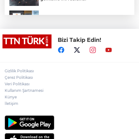
Terörsüz Türkiye yasa teklifi
komisyondan geçti
Bizi Takip Edin!
Lukaku Fener’e mi, Beşiktaş’a mı geliyor?
Akın Gürlek: Örgüt silahları bırakacak,
Gizlilik Politikası
mağaraları boşaltacak
Çerez Politikası
Veri Politikası
Rojin Kabaiş, Hiranur Nilgün Aygar ve
Kullanım Şartnamesi
Kıvanç Uman’ın ailelerini hedef alam
Künye
siber zorbalara operasyon
İletişim