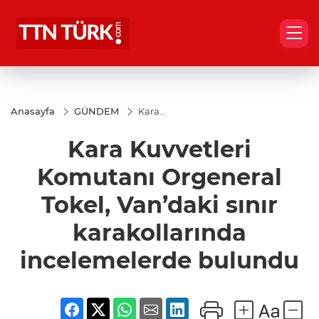
Anasayfa
GÜNDEM
Kara
Kuvvetleri
Komutanı
Kara Kuvvetleri
Orgeneral
Tokel,
Van’daki sınır
Komutanı Orgeneral
karakollarında
incelemelerde
Tokel, Van’daki sınır
bulundu
karakollarında
incelemelerde bulundu