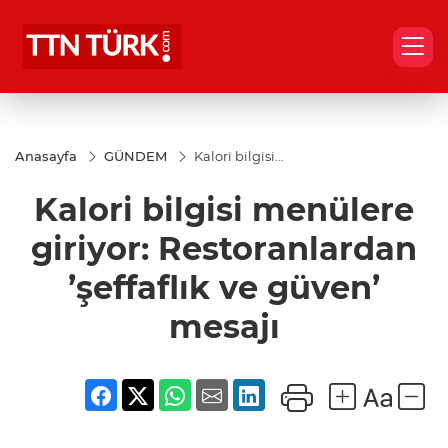
Anasayfa
GÜNDEM
Kalori bilgisi
menülere
giriyor:
Kalori bilgisi menülere
Restoranlardan
’şeffaflık ve
güven’ mesajı
giriyor: Restoranlardan
’şeffaflık ve güven’
mesajı