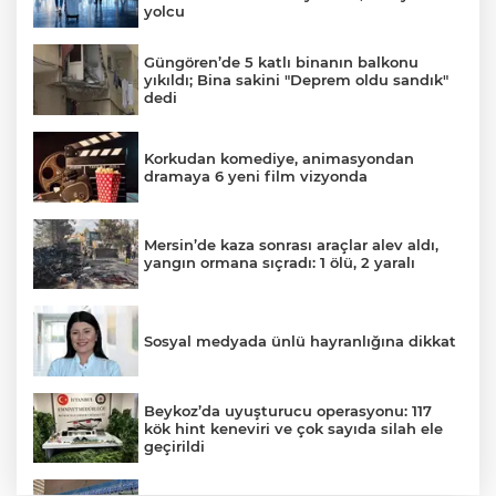
yolcu
Güngören’de 5 katlı binanın balkonu
yıkıldı; Bina sakini "Deprem oldu sandık"
dedi
Korkudan komediye, animasyondan
dramaya 6 yeni film vizyonda
Mersin’de kaza sonrası araçlar alev aldı,
yangın ormana sıçradı: 1 ölü, 2 yaralı
Sosyal medyada ünlü hayranlığına dikkat
Beykoz’da uyuşturucu operasyonu: 117
kök hint keneviri ve çok sayıda silah ele
geçirildi