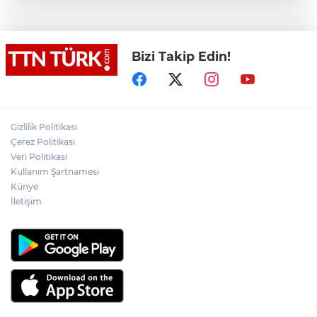
Valiliğin yasağına rağmen denize giren
hakem boğularak hayatını kaybetti
Bizi Takip Edin!
Denize girmeyin uyarısına aldırış
etmeyen 14 yaşındaki çocuk dalgalara
kapılarak kayboldu
Akülü çocuk aracının tekerleğine
zulalanmış metamfetamin ile yakalanan
Gizlilik Politikası
şahıs tutuklandı
Çerez Politikası
Veri Politikası
Netanyahu, Hamas’ın
Kullanım Şartnamesi
silahsızlandırılmasına yönelik 15
Künye
maddelik yol haritasını reddetti
İletişim