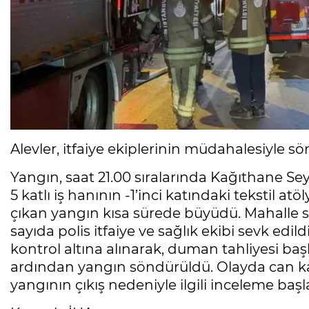
Alevler, itfaiye ekiplerinin müdahalesiyle s
Yangın, saat 21.00 sıralarında Kağıthane S
5 katlı iş hanının -1’inci katındaki tekstil a
çıkan yangın kısa sürede büyüdü. Mahalle sa
sayıda polis itfaiye ve sağlık ekibi sevk edil
kontrol altına alınarak, duman tahliyesi ba
ardından yangın söndürüldü. Olayda can 
yangının çıkış nedeniyle ilgili inceleme başla