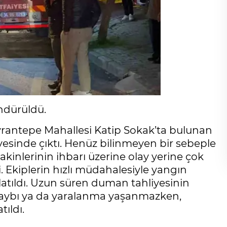
öndürüldü.
eyrantepe Mahallesi Katip Sokak’ta bulunan
tölyesinde çıktı. Henüz bilinmeyen bir sebeple
kinlerinin ihbarı üzerine olay yerine çok
di. Ekiplerin hızlı müdahalesiyle yangın
şlatıldı. Uzun süren duman tahliyesinin
kaybı ya da yaralanma yaşanmazken,
tıldı.