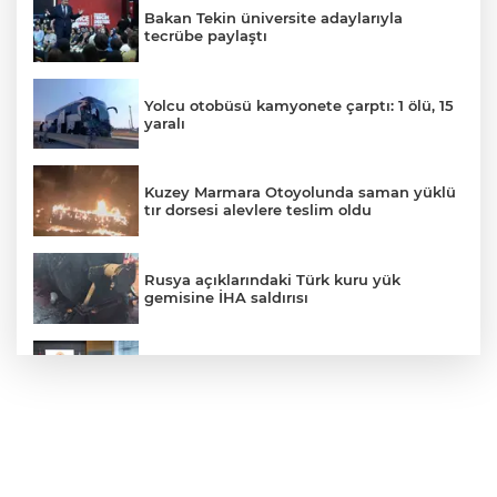
Bakan Tekin üniversite adaylarıyla
tecrübe paylaştı
Yolcu otobüsü kamyonete çarptı: 1 ölü, 15
yaralı
Kuzey Marmara Otoyolunda saman yüklü
tır dorsesi alevlere teslim oldu
Rusya açıklarındaki Türk kuru yük
gemisine İHA saldırısı
Terörsüz Türkiye yasa teklifi
komisyondan geçti
Lukaku Fener’e mi, Beşiktaş’a mı geliyor?