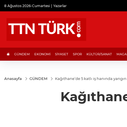
8 Ağustos 2026-Cumartesi
Yazarlar
GÜNDEM
EKONOMİ
SİYASET
SPOR
KÜLTÜR/SANAT
MAGA
Anasayfa
GÜNDEM
Kağıthane’de 5 katlı iş hanında yangın
Kağıthane