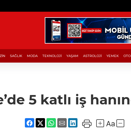
ZİN
SAĞLIK
MODA
TEKNOLOJİ
YAŞAM
ASTROLOJİ
YEMEK
OTO
’de 5 katlı iş hanı