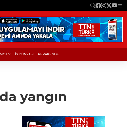
MOTİV
İŞ DÜNYASI
PERAKENDE
nda yangın