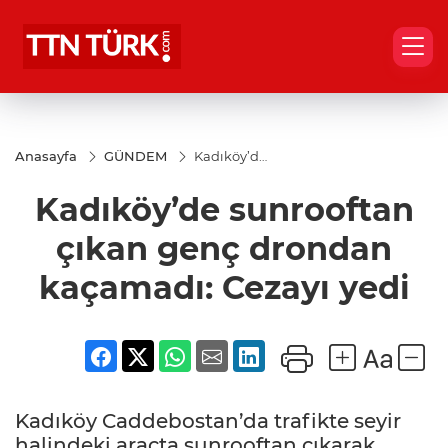
Anasayfa
GÜNDEM
Kadıköy’de
sunrooftan
çıkan genç
Kadıköy’de sunrooftan
drondan
kaçamadı:
Cezayı
çıkan genç drondan
yedi
kaçamadı: Cezayı yedi
Kadıköy Caddebostan’da trafikte seyir
halindeki araçta sunrooftan çıkarak