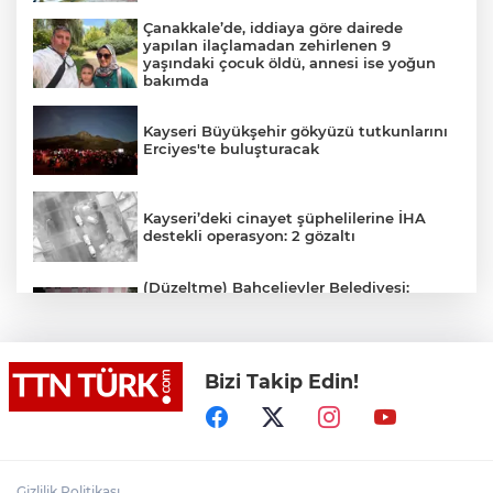
Çanakkale’de, iddiaya göre dairede
yapılan ilaçlamadan zehirlenen 9
yaşındaki çocuk öldü, annesi ise yoğun
bakımda
Kayseri Büyükşehir gökyüzü tutkunlarını
Erciyes'te buluşturacak
Kayseri’deki cinayet şüphelilerine İHA
destekli operasyon: 2 gözaltı
(Düzeltme) Bahçelievler Belediyesi:
"Binanın önceden tahliye edilmesi
nedeniyle ilk belirlemelere göre herhangi
bir can kaybı veya yaralanma
bulunmamaktadır"
Bizi Takip Edin!
Adalet Bakanı Gürlek eski Özel Harekat
Başkanı Behçet Oktay’ın yakınlarını
kabul etti
Psikolog Çapar: "Sıcak havalarda
Gizlilik Politikası