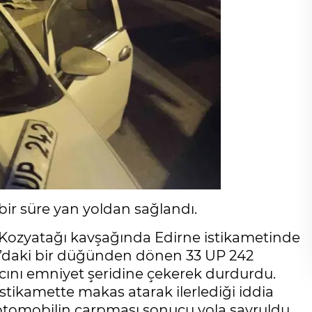
bir süre yan yoldan sağlandı.
 Kozyatağı kavşağında Edirne istikametinde
sa’daki bir düğünden dönen 33 UP 242
acını emniyet şeridine çekerek durdurdu.
stikamette makas atarak ilerlediği iddia
otomobilin çarpması sonucu yola savruldu.