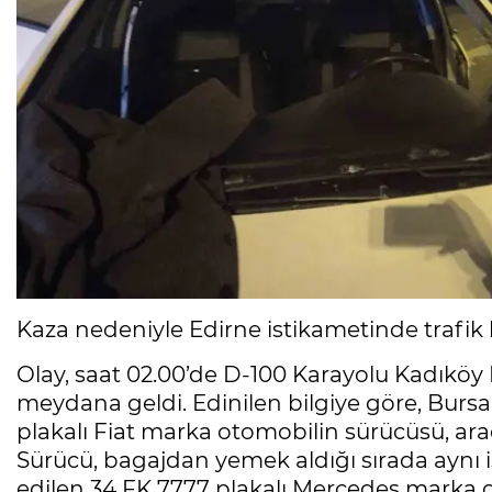
Kaza nedeniyle Edirne istikametinde trafik 
Olay, saat 02.00’de D-100 Karayolu Kadıköy
meydana geldi. Edinilen bilgiye göre, Bur
plakalı Fiat marka otomobilin sürücüsü, ar
Sürücü, bagajdan yemek aldığı sırada aynı i
edilen 34 FK 7777 plakalı Mercedes marka 