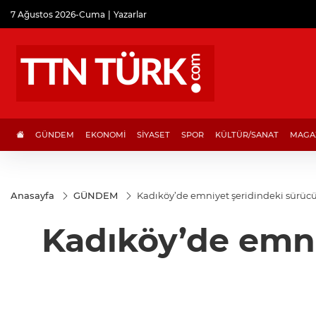
7 Ağustos 2026-Cuma
Yazarlar
GÜNDEM
EKONOMİ
SİYASET
SPOR
KÜLTÜR/SANAT
MAGA
Anasayfa
GÜNDEM
Kadıköy’de emniyet şeridindeki sürücüy
Kadıköy’de emni