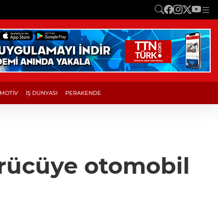
MOTİV
İŞ DÜNYASI
PERAKENDE
ürücüye otomobil