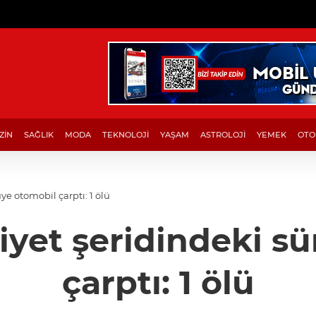
ZİN
SAĞLIK
MODA
TEKNOLOJİ
YAŞAM
ASTROLOJİ
YEMEK
OTO
e otomobil çarptı: 1 ölü
yet şeridindeki s
çarptı: 1 ölü