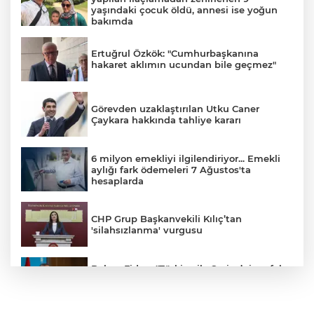
yaşındaki çocuk öldü, annesi ise yoğun
bakımda
Ertuğrul Özkök: "Cumhurbaşkanına
hakaret aklımın ucundan bile geçmez"
Görevden uzaklaştırılan Utku Caner
Çaykara hakkında tahliye kararı
6 milyon emekliyi ilgilendiriyor... Emekli
aylığı fark ödemeleri 7 Ağustos'ta
hesaplarda
CHP Grup Başkanvekili Kılıç’tan
'silahsızlanma' vurgusu
Bakan Fidan: "Türkiye ile Suriye’nin refah
ve istikrarını birbirinden ayrı görmemiz
mümkün değil"