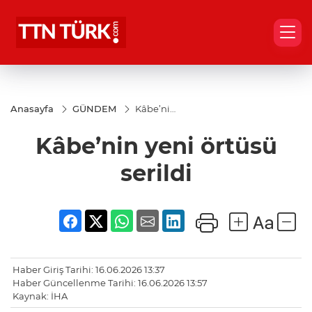
Anasayfa
GÜNDEM
Kâbe’nin
yeni
örtüsü
Kâbe’nin yeni örtüsü
serildi
serildi
Haber Giriş Tarihi: 16.06.2026 13:37
Haber Güncellenme Tarihi: 16.06.2026 13:57
Kaynak: İHA