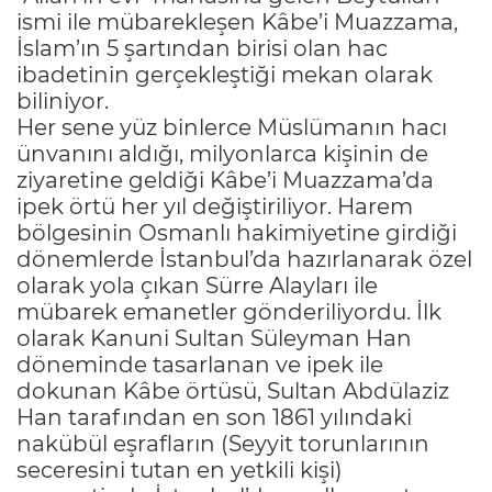
ismi ile mübarekleşen Kâbe’i Muazzama,
İslam’ın 5 şartından birisi olan hac
ibadetinin gerçekleştiği mekan olarak
biliniyor.
Her sene yüz binlerce Müslümanın hacı
ünvanını aldığı, milyonlarca kişinin de
ziyaretine geldiği Kâbe’i Muazzama’da
ipek örtü her yıl değiştiriliyor. Harem
bölgesinin Osmanlı hakimiyetine girdiği
dönemlerde İstanbul’da hazırlanarak özel
olarak yola çıkan Sürre Alayları ile
mübarek emanetler gönderiliyordu. İlk
olarak Kanuni Sultan Süleyman Han
döneminde tasarlanan ve ipek ile
dokunan Kâbe örtüsü, Sultan Abdülaziz
Han tarafından en son 1861 yılındaki
nakübül eşrafların (Seyyit torunlarının
seceresini tutan en yetkili kişi)