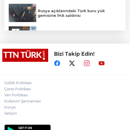
Rusya açıklarındaki Türk kuru yük
gemisine İHA saldırısı
Terörsüz Türkiye yasa teklifi
komisyondan geçti
Bizi Takip Edin!
Lukaku Fener’e mi, Beşiktaş’a mı geliyor?
Akın Gürlek: Örgüt silahları bırakacak,
Gizlilik Politikası
mağaraları boşaltacak
Çerez Politikası
Veri Politikası
Rojin Kabaiş, Hiranur Nilgün Aygar ve
Kullanım Şartnamesi
Kıvanç Uman’ın ailelerini hedef alam
Künye
siber zorbalara operasyon
İletişim