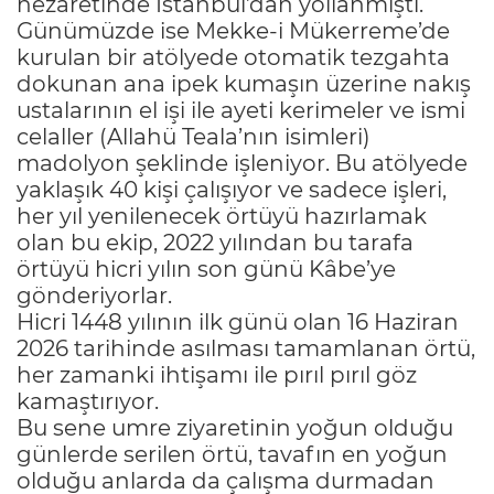
nezaretinde İstanbul’dan yollanmıştı.
Günümüzde ise Mekke-i Mükerreme’de
kurulan bir atölyede otomatik tezgahta
dokunan ana ipek kumaşın üzerine nakış
ustalarının el işi ile ayeti kerimeler ve ismi
celaller (Allahü Teala’nın isimleri)
madolyon şeklinde işleniyor. Bu atölyede
yaklaşık 40 kişi çalışıyor ve sadece işleri,
her yıl yenilenecek örtüyü hazırlamak
olan bu ekip, 2022 yılından bu tarafa
örtüyü hicri yılın son günü Kâbe’ye
gönderiyorlar.
Hicri 1448 yılının ilk günü olan 16 Haziran
2026 tarihinde asılması tamamlanan örtü,
her zamanki ihtişamı ile pırıl pırıl göz
kamaştırıyor.
Bu sene umre ziyaretinin yoğun olduğu
günlerde serilen örtü, tavafın en yoğun
olduğu anlarda da çalışma durmadan