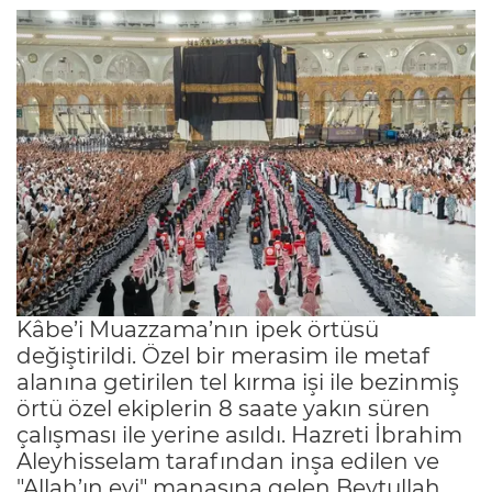
Kâbe’i Muazzama’nın ipek örtüsü
değiştirildi. Özel bir merasim ile metaf
alanına getirilen tel kırma işi ile bezinmiş
örtü özel ekiplerin 8 saate yakın süren
çalışması ile yerine asıldı. Hazreti İbrahim
Aleyhisselam tarafından inşa edilen ve
"Allah’ın evi" manasına gelen Beytullah