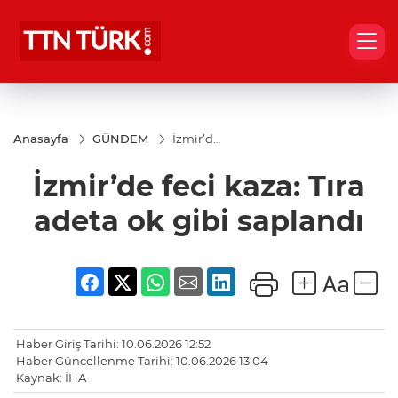
Anasayfa
GÜNDEM
İzmir’de
feci
kaza:
İzmir’de feci kaza: Tıra
Tıra
adeta ok
gibi
adeta ok gibi saplandı
saplandı
Haber Giriş Tarihi: 10.06.2026 12:52
Haber Güncellenme Tarihi: 10.06.2026 13:04
Kaynak: İHA