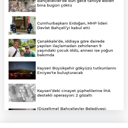
Bahçelievler’de dün gece tahliye edilen
bina bugün çöktü
Cumhurbaşkanı Erdoğan, MHP lideri
Devlet Bahçeli’yi kabul etti
Çanakkale’de, iddiaya göre dairede
yapılan ilaçlamadan zehirlenen 9
yaşındaki çocuk öldü, annesi ise yoğun
bakımda
Kayseri Büyükşehir gökyüzü tutkunlarını
Erciyes'te buluşturacak
Kayseri’deki cinayet şüphelilerine İHA
destekli operasyon: 2 gözaltı
(Düzeltme) Bahçelievler Belediyesi:
"Binanın önceden tahliye edilmesi
nedeniyle ilk belirlemelere göre herhangi
bir can kaybı veya yaralanma
bulunmamaktadır"