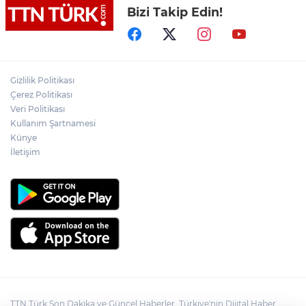
Bizi Takip Edin!
Adalet Bakanı Gürlek eski Özel Harekat
Başkanı Behçet Oktay’ın yakınlarını
kabul etti
Psikolog Çapar: "Sıcak havalarda
Gizlilik Politikası
kendimizi daha gergin, sabırsız ve öfkeli
Çerez Politikası
hissedebiliriz"
Veri Politikası
Kullanım Şartnamesi
Bakan Yumaklı: "İspanya’da
görevlendirilen 2 yangın söndürme
Künye
uçağımız, çalışmalarını başarıyla
İletişim
tamamlayarak yurda döndü"
TTN Türk Son Dakika ve Güncel Haberler, Türkiye'nin Dijital Haber