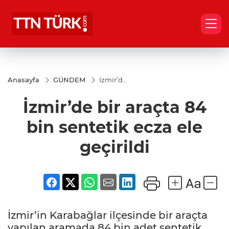
Anasayfa
GÜNDEM
İzmir’de
bir
araçta
İzmir’de bir araçta 84
84 bin
sentetik
ecza ele
bin sentetik ecza ele
geçirildi
geçirildi
İzmir’in Karabağlar ilçesinde bir araçta
yapılan aramada 84 bin adet sentetik