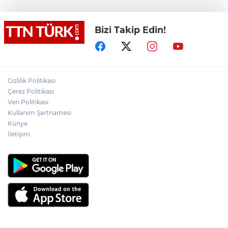
Bahçelievler’de 4 katlı boş bina çöktü
Bizi Takip Edin!
Cumhurbaşkanı Erdoğan, MHP lideri
Devlet Bahçeli’yi kabul etti
Gizlilik Politikası
FETÖ’nün suikast timinin son firarisi
tutuklandı
Çerez Politikası
Veri Politikası
Kullanım Şartnamesi
Cumhurbaşkanı Erdoğan’dan 'Terörsüz
Künye
Türkiye' mesajı
İletişim