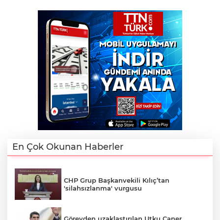
En Çok Okunan Haberler
CHP Grup Başkanvekili Kılıç’tan
'silahsızlanma' vurgusu
Görevden uzaklaştırılan Utku Caner