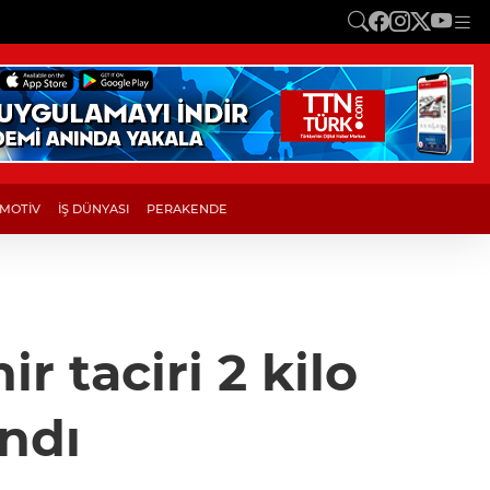
MOTİV
İŞ DÜNYASI
PERAKENDE
r taciri 2 kilo
ndı