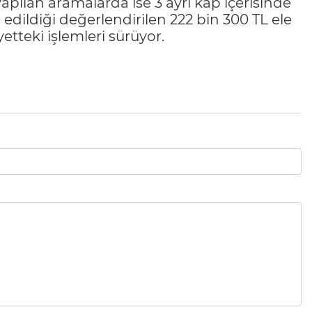
apılan aramalarda ise 3 ayrı kap içerisinde
 edildiği değerlendirilen 222 bin 300 TL ele
yetteki işlemleri sürüyor.