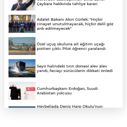
Çaykara hakkında tahliye kararı
Adalet Bakanı Akın Gürlek: "Hiçbir
cinayet unutulmayacak, hiçbir delil göz
ardı edilmeyecek"
Özel uçuş okuluna ait eğitim uçağı
pistten çıktı: Pilot öğrenci yaralandı
Seyir halindeki tırın dorsesi alev alev
yandı, faciayı sürücülerin dikkati önledi
Cumhurbaşkanı Erdoğan, Suudi
Arabistan yolcusu
Heybeliada Deniz Harp Okulu’nun
çatısında tadilat sırasında yangın çıktı.
Olay yerine çevre ilçelerden çok sayıda
itfaiye ekibi sevk edilirken, yangına
müdahale devam ediyor.