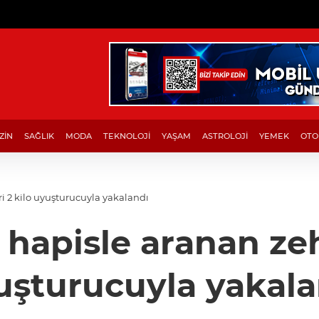
ZİN
SAĞLIK
MODA
TEKNOLOJİ
YAŞAM
ASTROLOJİ
YEMEK
OTO
iri 2 kilo uyuşturucuyla yakalandı
l hapisle aranan zehi
uşturucuyla yakala