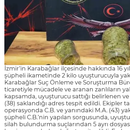
İzmir’in Karabağlar ilçesinde hakkında 16 yı
şüpheli ikametinde 2 kilo uyuşturucuyla yak
Karabağlar Suç Önleme ve Soruşturma Büro
ticaretiyle mücadele ve aranan zanlıların y
kapsamda, uyuşturucu sattığı belirlenen ve
(38) saklandığı adres tespit edildi. Ekipler
operasyonda C.B. ve yanındaki M.A. (43) yak
şüpheli C.B.’nin yapılan sorgusunda, uyuşt
silah bulundurma suçlarından 5 ayrı dosyası