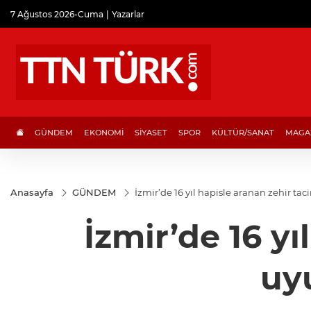
7 Ağustos 2026-Cuma
Yazarlar
GÜNDEM
EKONOMİ
SİYASET
SPOR
KÜLTÜR/SANAT
MAGA
Anasayfa
GÜNDEM
İzmir’de 16 yıl hapisle aranan zehir tac
İzmir’de 16 yı
uy