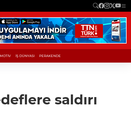
MOTİV
İŞ DÜNYASI
PERAKENDE
deflere saldırı