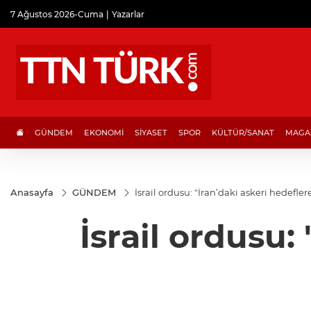
7 Ağustos 2026-Cuma
Yazarlar
GÜNDEM
EKONOMİ
SİYASET
SPOR
KÜLTÜR/SANAT
MAGA
Anasayfa
GÜNDEM
İsrail ordusu: "İran’daki askeri hedefler
İsrail ordusu: