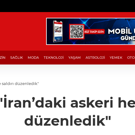
ZİN
SAĞLIK
MODA
TEKNOLOJİ
YAŞAM
ASTROLOJİ
YEMEK
OTO
e saldırı düzenledik"
 "İran’daki askeri he
düzenledik"