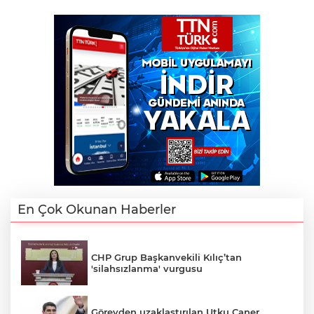
En Çok Okunan Haberler
CHP Grup Başkanvekili Kılıç’tan
'silahsızlanma' vurgusu
Görevden uzaklaştırılan Utku Caner