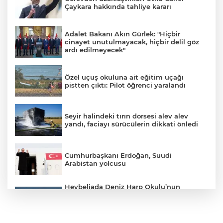
Çaykara hakkında tahliye kararı
Adalet Bakanı Akın Gürlek: "Hiçbir
cinayet unutulmayacak, hiçbir delil göz
ardı edilmeyecek"
Özel uçuş okuluna ait eğitim uçağı
pistten çıktı: Pilot öğrenci yaralandı
Seyir halindeki tırın dorsesi alev alev
yandı, faciayı sürücülerin dikkati önledi
Cumhurbaşkanı Erdoğan, Suudi
Arabistan yolcusu
Heybeliada Deniz Harp Okulu’nun
çatısında tadilat sırasında yangın çıktı.
Olay yerine çevre ilçelerden çok sayıda
itfaiye ekibi sevk edilirken, yangına
müdahale devam ediyor.