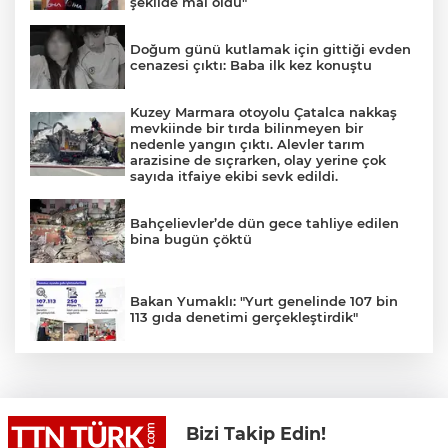
şekilde mal oldu"
Doğum günü kutlamak için gittiği evden
cenazesi çıktı: Baba ilk kez konuştu
Kuzey Marmara otoyolu Çatalca nakkaş
mevkiinde bir tırda bilinmeyen bir
nedenle yangın çıktı. Alevler tarım
arazisine de sıçrarken, olay yerine çok
sayıda itfaiye ekibi sevk edildi.
Bahçelievler’de dün gece tahliye edilen
bina bugün çöktü
Bakan Yumaklı: "Yurt genelinde 107 bin
113 gıda denetimi gerçekleştirdik"
Bakan Çiftçi’den YÖK Başkanı Özvar’a
ziyaret
Bizi Takip Edin!