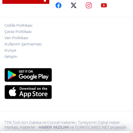
Muharrem İnce’den Nâzım Hikmet
göndermeli paylaşım: Vatan hainliğine
devam ediyor hâlâ
İran: "Umman ile Hürmüz Boğazı’ndaki
Gizlilik Politikası
deniz ulaşım güzergahının coğrafi
Çerez Politikası
özelliklerine ilişkin mutabakata varıldı"
Veri Politikası
Kullanım Şartnamesi
Osman Gazi platformu Eylül'de göreve
Künye
başlayacak... Gabar’da günlük petrol
üretimi 83 bin 200 varile ulaştı
İletişim
TTN Türk Son Dakika ve Güncel Haberler, Türkiye'nin Dijital Haber
Markası, Haberler -
HABER YAZILIMI
ve TURKTICARET.NET projesidir
Copyright© 2006-2026 Tüm hakları saklıdır.