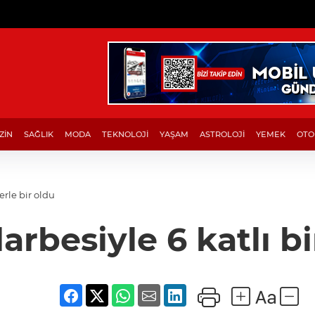
ZİN
SAĞLIK
MODA
TEKNOLOJİ
YAŞAM
ASTROLOJİ
YEMEK
OTO
erle bir oldu
arbesiyle 6 katlı bi