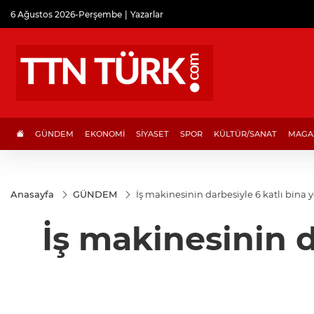
6 Ağustos 2026-Perşembe
Yazarlar
GÜNDEM
EKONOMİ
SİYASET
SPOR
KÜLTÜR/SANAT
MAGA
Anasayfa
GÜNDEM
İş makinesinin darbesiyle 6 katlı bina y
İş makinesinin d