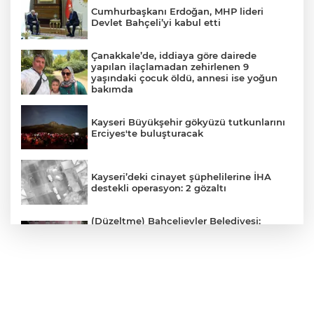
Cumhurbaşkanı Erdoğan, MHP lideri
Devlet Bahçeli’yi kabul etti
Çanakkale’de, iddiaya göre dairede
yapılan ilaçlamadan zehirlenen 9
yaşındaki çocuk öldü, annesi ise yoğun
bakımda
Kayseri Büyükşehir gökyüzü tutkunlarını
Erciyes'te buluşturacak
Kayseri’deki cinayet şüphelilerine İHA
destekli operasyon: 2 gözaltı
(Düzeltme) Bahçelievler Belediyesi:
"Binanın önceden tahliye edilmesi
nedeniyle ilk belirlemelere göre herhangi
bir can kaybı veya yaralanma
bulunmamaktadır"
Adalet Bakanı Gürlek eski Özel Harekat
Başkanı Behçet Oktay’ın yakınlarını