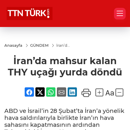
Anasayfa
GÜNDEM
İran’da
mahsur
kalan
İran’da mahsur kalan
THY
uçağı
yurda
THY uçağı yurda döndü
döndü
ABD ve İsrail’in 28 Şubat’ta İran’a yönelik
hava saldırılarıyla birlikte İran’ın hava
sahasını kapatmasının ardından