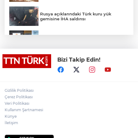
Rusya açıklarındaki Türk kuru yük
gemisine İHA saldırısı
Terörsüz Türkiye yasa teklifi
komisyondan geçti
Bizi Takip Edin!
Lukaku Fener’e mi, Beşiktaş’a mı geliyor?
Akın Gürlek: Örgüt silahları bırakacak,
Gizlilik Politikası
mağaraları boşaltacak
Çerez Politikası
Veri Politikası
Rojin Kabaiş, Hiranur Nilgün Aygar ve
Kullanım Şartnamesi
Kıvanç Uman’ın ailelerini hedef alam
Künye
siber zorbalara operasyon
İletişim