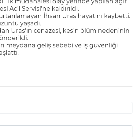
di. İlk müdahalesi olay yerinde yapılan ağır
i Acil Servisi’ne kaldırıldı.
tarılamayan İhsan Uras hayatını kaybetti.
üzüntü yaşadı.
dan Uras’ın cenazesi, kesin ölüm nedeninin
önderildi.
ın meydana geliş sebebi ve iş güvenliği
şlattı.