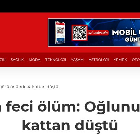
ZİN
SAĞLIK
MODA
TEKNOLOJİ
YAŞAM
ASTROLOJİ
YEMEK
OTO
 gözü önünde 4. kattan düştü
a feci ölüm: Oğlu
kattan düştü