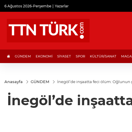
6 Ağustos 2026-Perşembe
Yazarlar
GÜNDEM
EKONOMİ
SİYASET
SPOR
KÜLTÜR/SANAT
MAGA
Anasayfa
GÜNDEM
İnegöl’de inşaatta feci ölüm: Oğlunun
İnegöl’de inşaatt