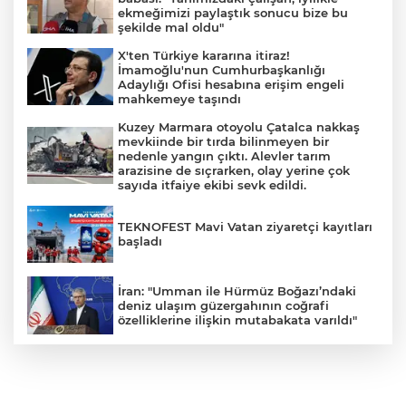
ekmeğimizi paylaştık sonucu bize bu
şekilde mal oldu"
X'ten Türkiye kararına itiraz!
İmamoğlu'nun Cumhurbaşkanlığı
Adaylığı Ofisi hesabına erişim engeli
mahkemeye taşındı
Kuzey Marmara otoyolu Çatalca nakkaş
mevkiinde bir tırda bilinmeyen bir
nedenle yangın çıktı. Alevler tarım
arazisine de sıçrarken, olay yerine çok
sayıda itfaiye ekibi sevk edildi.
TEKNOFEST Mavi Vatan ziyaretçi kayıtları
başladı
İran: "Umman ile Hürmüz Boğazı’ndaki
deniz ulaşım güzergahının coğrafi
özelliklerine ilişkin mutabakata varıldı"
Osman Gazi platformu Eylül'de göreve
başlayacak... Gabar’da günlük petrol
üretimi 83 bin 200 varile ulaştı