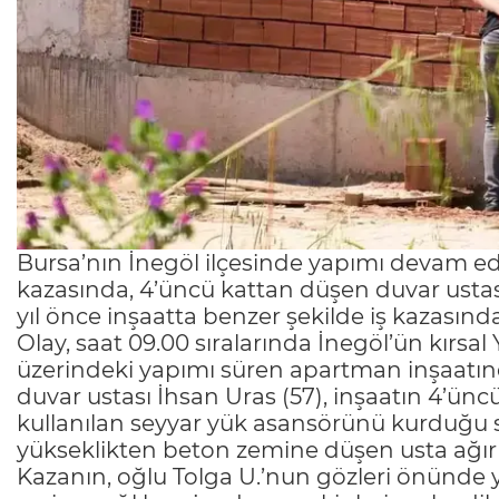
Bursa’nın İnegöl ilçesinde yapımı devam 
kazasında, 4’üncü kattan düşen duvar ustası
yıl önce inşaatta benzer şekilde iş kazasında
Olay, saat 09.00 sıralarında İnegöl’ün kırsa
üzerindeki yapımı süren apartman inşaatınd
duvar ustası İhsan Uras (57), inşaatın 4’ü
kullanılan seyyar yük asansörünü kurduğu s
yükseklikten beton zemine düşen usta ağır 
Kazanın, oğlu Tolga U.’nun gözleri önünde y