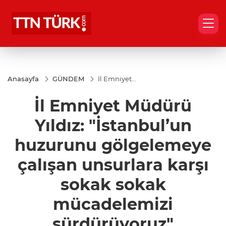
Anasayfa
GÜNDEM
İl Emniyet
Müdürü Yıldız:
"İstanbul’un
İl Emniyet Müdürü
huzurunu
gölgelemeye
çalışan
Yıldız: "İstanbul’un
unsurlara
karşı sokak
huzurunu gölgelemeye
sokak
mücadelemizi
çalışan unsurlara karşı
sürdürüyoruz"
sokak sokak
mücadelemizi
sürdürüyoruz"