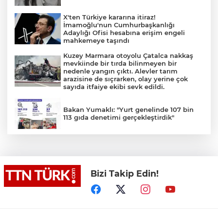
X'ten Türkiye kararına itiraz!
İmamoğlu'nun Cumhurbaşkanlığı
Adaylığı Ofisi hesabına erişim engeli
mahkemeye taşındı
Kuzey Marmara otoyolu Çatalca nakkaş
mevkiinde bir tırda bilinmeyen bir
nedenle yangın çıktı. Alevler tarım
arazisine de sıçrarken, olay yerine çok
sayıda itfaiye ekibi sevk edildi.
Bakan Yumaklı: "Yurt genelinde 107 bin
113 gıda denetimi gerçekleştirdik"
TEKNOFEST Mavi Vatan ziyaretçi kayıtları
başladı
Bizi Takip Edin!
İran: "Umman ile Hürmüz Boğazı’ndaki
deniz ulaşım güzergahının coğrafi
özelliklerine ilişkin mutabakata varıldı"