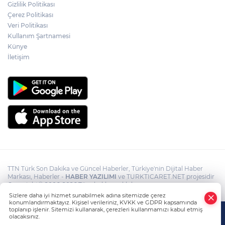
Osman Gazi platformu Eylül'de göreve
Gizlilik Politikası
başlayacak... Gabar’da günlük petrol
Çerez Politikası
üretimi 83 bin 200 varile ulaştı
Veri Politikası
Kullanım Şartnamesi
Suikast timinin son firarisinin kaçışı bitti,
Künye
yargı başladı
İletişim
TTN Türk Son Dakika ve Güncel Haberler, Türkiye'nin Dijital Haber
Markası, Haberler -
HABER YAZILIMI
ve TURKTICARET.NET projesidir
Copyright© 2006-2026 Tüm hakları saklıdır.
Sizlere daha iyi hizmet sunabilmek adına sitemizde çerez
konumlandırmaktayız. Kişisel verileriniz, KVKK ve GDPR kapsamında
toplanıp işlenir. Sitemizi kullanarak, çerezleri kullanmamızı kabul etmiş
olacaksınız.
Anasayfa
Haber Ara
Yazarlar
İhbar Hattı