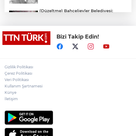
(Düzeltme) Bahçelievler Belediyesi:
"Binanın önceden tahliye edilmesi
nedeniyle ilk belirlemelere göre herhangi
bir can kaybı veya yaralanma
bulunmamaktadır"
Bizi Takip Edin!
Adalet Bakanı Gürlek eski Özel Harekat
Başkanı Behçet Oktay’ın yakınlarını
kabul etti
Psikolog Çapar: "Sıcak havalarda
Gizlilik Politikası
kendimizi daha gergin, sabırsız ve öfkeli
Çerez Politikası
hissedebiliriz"
Veri Politikası
Kullanım Şartnamesi
Bakan Yumaklı: "İspanya’da
görevlendirilen 2 yangın söndürme
Künye
uçağımız, çalışmalarını başarıyla
İletişim
tamamlayarak yurda döndü"