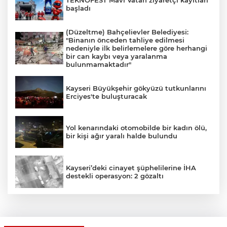
TEKNOFEST Mavi Vatan ziyaretçi kayıtları
başladı
(Düzeltme) Bahçelievler Belediyesi:
"Binanın önceden tahliye edilmesi
nedeniyle ilk belirlemelere göre herhangi
bir can kaybı veya yaralanma
bulunmamaktadır"
Kayseri Büyükşehir gökyüzü tutkunlarını
Erciyes'te buluşturacak
Yol kenarındaki otomobilde bir kadın ölü,
bir kişi ağır yaralı halde bulundu
Kayseri’deki cinayet şüphelilerine İHA
destekli operasyon: 2 gözaltı
Bahçelievler’de 4 katlı boş bina çöktü