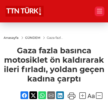
Anasayfa
GÜNDEM
Gaza fazla
basınca
motosiklet
Gaza fazla basınca
ön
kaldırarak
ileri fırladı,
motosiklet ön kaldırarak
yoldan
geçen
ileri fırladı, yoldan geçen
kadına
çarptı
kadına çarptı