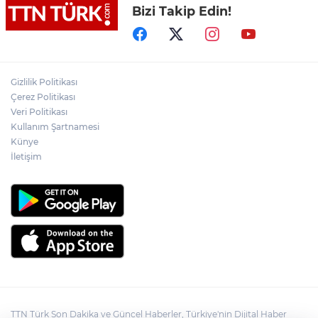
Bizi Takip Edin!
Cumhurbaşkanı Erdoğan, MHP lideri
Devlet Bahçeli’yi kabul etti
Gizlilik Politikası
FETÖ’nün suikast timinin son firarisi
tutuklandı
Çerez Politikası
Veri Politikası
Kullanım Şartnamesi
Cumhurbaşkanı Erdoğan’dan 'Terörsüz
Künye
Türkiye' mesajı
İletişim
TTN Türk Son Dakika ve Güncel Haberler, Türkiye'nin Dijital Haber