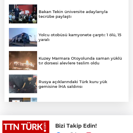
Bakan Tekin üniversite adaylarıyla
tecrübe paylaştı
Yolcu otobüsü kamyonete çarptı: 1 ölü, 15
yaralı
Kuzey Marmara Otoyolunda saman yüklü
tır dorsesi alevlere teslim oldu
Rusya açıklarındaki Türk kuru yük
gemisine İHA saldırısı
Terörsüz Türkiye yasa teklifi
komisyondan geçti
Bizi Takip Edin!
Lukaku Fener’e mi, Beşiktaş’a mı geliyor?