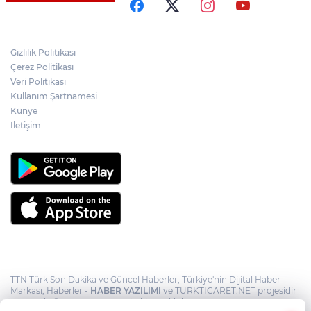
Akın Gürlek: Örgüt silahları bırakacak,
Gizlilik Politikası
mağaraları boşaltacak
Çerez Politikası
Veri Politikası
Rojin Kabaiş, Hiranur Nilgün Aygar ve
Kullanım Şartnamesi
Kıvanç Uman’ın ailelerini hedef alam
Künye
siber zorbalara operasyon
İletişim
TTN Türk Son Dakika ve Güncel Haberler, Türkiye'nin Dijital Haber
Markası, Haberler -
HABER YAZILIMI
ve TURKTICARET.NET projesidir
Copyright© 2006-2026 Tüm hakları saklıdır.