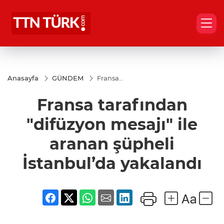
Anasayfa
GÜNDEM
Fransa
tarafından
"difüzyon
Fransa tarafından
mesajı" ile
aranan
şüpheli
"difüzyon mesajı" ile
İstanbul’da
yakalandı
aranan şüpheli
İstanbul’da yakalandı