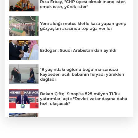
Rıza Erbay, "CHP üyesi olmak inanç ister,
emek ister, yürek ister"
Yeni aldığı motosikletle kaza yapan genç
gözyaşları arasında toprağa verildi
Erdoğan, Suudi Arabistan’dan ayrıldı
19 yaşındaki oğlunu boğulma sonucu
kaybeden acılı babanın feryadı yürekleri
dağladı
Bakan Çiftçi Sinop’ta 525 milyon TL’lik
yatırımları açtı: "Devlet vatandaşına daha
hızlı ulaşacak"
Ümraniye’de 3 katlı binanın balkonu
çöktü: 2 araç hasar gördü