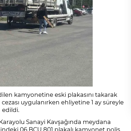
edilen kamyonetine eski plakasını takarak
a cezası uygulanırken ehliyetine 1 ay süreyle
edildi.
rta Karayolu Sanayi Kavşağında meydana
esindeki 06 BCU 801 plakalı kamyonet polis