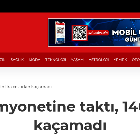
ZİN
SAĞLIK
MODA
TEKNOLOJİ
YAŞAM
ASTROLOJİ
YEMEK
OTO
bin lira cezadan kaçamadı
myonetine taktı, 14
kaçamadı