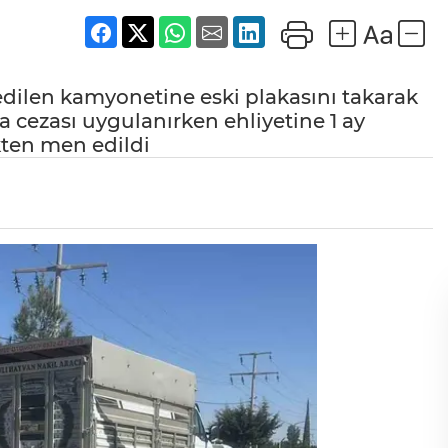
 edilen kamyonetine eski plakasını takarak
ra cezası uygulanırken ehliyetine 1 ay
kten men edildi