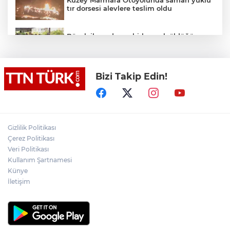
tır dorsesi alevlere teslim oldu
Böcek ilacından zehirlenerek öldüğü
iddia edilen Yusuf Talha son yolculuğuna
uğurlandı
Bizi Takip Edin!
İstanbul’dan Tekirdağ’a hafta sonu akını:
Kilometrelerce araç kuyruğu
Akın Gürlek: Örgüt silahları bırakacak,
Gizlilik Politikası
mağaraları boşaltacak
Çerez Politikası
Veri Politikası
Kullanım Şartnamesi
Terörsüz Türkiye yasa teklifi
komisyondan geçti
Künye
İletişim