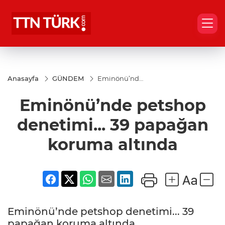
Anasayfa
GÜNDEM
Eminönü’nde
petshop
denetimi... 39
Eminönü’nde petshop
papağan
koruma
altında
denetimi... 39 papağan
koruma altında
Eminönü’nde petshop denetimi... 39
papağan koruma altında