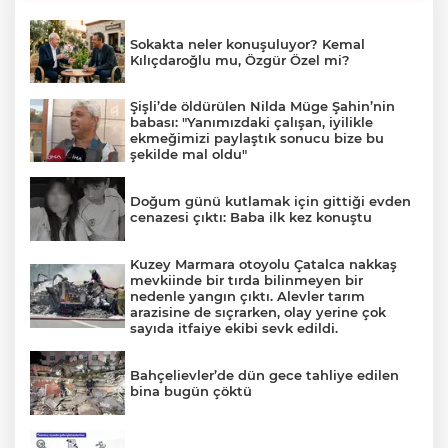
Sokakta neler konuşuluyor? Kemal
Kılıçdaroğlu mu, Özgür Özel mi?
Şişli’de öldürülen Nilda Müge Şahin’nin
babası: "Yanımızdaki çalışan, iyilikle
ekmeğimizi paylaştık sonucu bize bu
şekilde mal oldu"
Doğum günü kutlamak için gittiği evden
cenazesi çıktı: Baba ilk kez konuştu
Kuzey Marmara otoyolu Çatalca nakkaş
mevkiinde bir tırda bilinmeyen bir
nedenle yangın çıktı. Alevler tarım
arazisine de sıçrarken, olay yerine çok
sayıda itfaiye ekibi sevk edildi.
Bahçelievler’de dün gece tahliye edilen
bina bugün çöktü