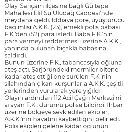
Olay, Sarıçam ilçesine bağlı Gültepe
Mahallesi Elif Su Uludağ Caddesi’nde
meydana geldi. İddiaya göre, uyuşturucu
bağımlısı A.K.K. (23), emekli polis babası
F.K.’den (52) para istedi. Baba F.K.’nin
para vermeyi reddetmesi üzerine A.K.K.,
yanında bulunan bıçakla babasına
saldırdı.
Bunun üzerine F.K., tabancasıyla oğluna
ateş açtı. Şarjöründeki mermiler bitene
kadar ateş ettiği öne sürülen F.K.’nin
silahından çıkan kurşunlarla A.K.K. çeşitli
yerlerinden vurularak yere yığıldı.
Olayın ardından 112 Acil Çağrı Merkezi’ni
arayan F.K., durumu polise bildirdi. İhbar
üzerine bölgeye sevk edilen ekipler,
A.K.K.’nin hayatını kaybettiğini belirledi.
Polis ekipleri gelene kadar oğlunun