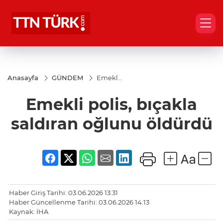
Anasayfa
GÜNDEM
Emekli
polis,
bıçakla
Emekli polis, bıçakla
saldıran
oğlunu
öldürdü
saldıran oğlunu öldürdü
Haber Giriş Tarihi: 03.06.2026 13:31
Haber Güncellenme Tarihi: 03.06.2026 14:13
Kaynak: İHA