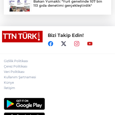
Bakan Yumaklı: "Yurt genelinde 107 bin
113 gıda denetimi gerçekleştirdik"
Bakan Çiftçi’den YÖK Başkanı Özvar’a
ziyaret
Bizi Takip Edin!
Muharrem İnce’den Nâzım Hikmet
göndermeli paylaşım: Vatan hainliğine
devam ediyor hâlâ
İran: "Umman ile Hürmüz Boğazı’ndaki
Gizlilik Politikası
deniz ulaşım güzergahının coğrafi
Çerez Politikası
özelliklerine ilişkin mutabakata varıldı"
Veri Politikası
Kullanım Şartnamesi
Osman Gazi platformu Eylül'de göreve
Künye
başlayacak... Gabar’da günlük petrol
üretimi 83 bin 200 varile ulaştı
İletişim