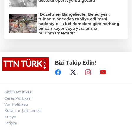
destekli operasyon: 2 gözaltı
(Düzeltme) Bahçelievler Belediyesi:
"Binanın önceden tahliye edilmesi
nedeniyle ilk belirlemelere göre herhangi
bir can kaybı veya yaralanma
bulunmamaktadır"
Yol kenarındaki otomobilde bir kadın ölü,
bir kişi ağır yaralı halde bulundu
Bizi Takip Edin!
Çanakkale’de, iddiaya göre dairede
yapılan ilaçlamadan zehirlenen 9
yaşındaki çocuk öldü, annesi ise yoğun
bakımda
Adalet Bakanı Gürlek eski Özel Harekat
Gizlilik Politikası
Başkanı Behçet Oktay’ın yakınlarını
Çerez Politikası
kabul etti
Veri Politikası
Kullanım Şartnamesi
Bakan Yumaklı: "İspanya’da
görevlendirilen 2 yangın söndürme
Künye
uçağımız, çalışmalarını başarıyla
İletişim
tamamlayarak yurda döndü"