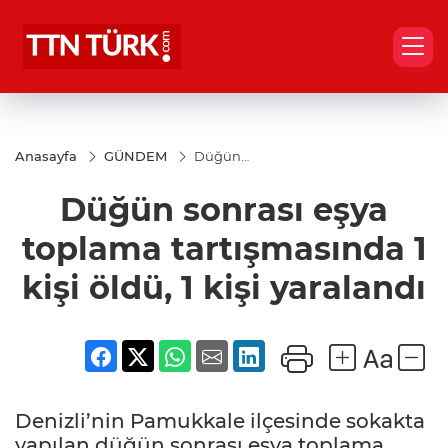
Anasayfa
GÜNDEM
Düğün
sonrası eşya
toplama
Düğün sonrası eşya
tartışmasında
1 kişi öldü, 1
kişi yaralandı
toplama tartışmasında 1
kişi öldü, 1 kişi yaralandı
Denizli’nin Pamukkale ilçesinde sokakta
yapılan düğün sonrası eşya toplama