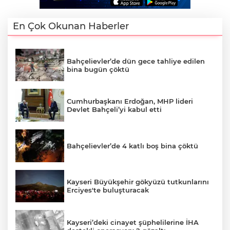
En Çok Okunan Haberler
Bahçelievler’de dün gece tahliye edilen
bina bugün çöktü
Cumhurbaşkanı Erdoğan, MHP lideri
Devlet Bahçeli’yi kabul etti
Bahçelievler’de 4 katlı boş bina çöktü
Kayseri Büyükşehir gökyüzü tutkunlarını
Erciyes'te buluşturacak
Kayseri’deki cinayet şüphelilerine İHA