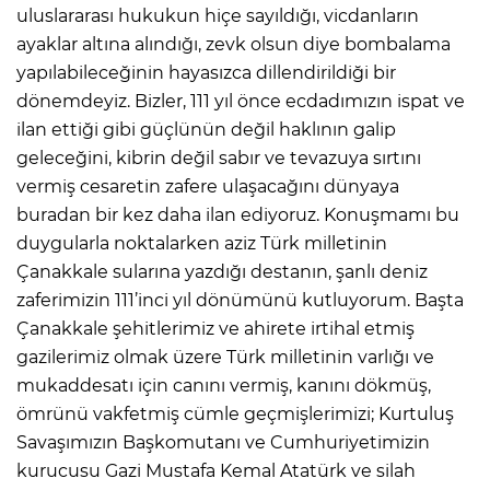
uluslararası hukukun hiçe sayıldığı, vicdanların
ayaklar altına alındığı, zevk olsun diye bombalama
yapılabileceğinin hayasızca dillendirildiği bir
dönemdeyiz. Bizler, 111 yıl önce ecdadımızın ispat ve
ilan ettiği gibi güçlünün değil haklının galip
geleceğini, kibrin değil sabır ve tevazuya sırtını
vermiş cesaretin zafere ulaşacağını dünyaya
buradan bir kez daha ilan ediyoruz. Konuşmamı bu
duygularla noktalarken aziz Türk milletinin
Çanakkale sularına yazdığı destanın, şanlı deniz
zaferimizin 111’inci yıl dönümünü kutluyorum. Başta
Çanakkale şehitlerimiz ve ahirete irtihal etmiş
gazilerimiz olmak üzere Türk milletinin varlığı ve
mukaddesatı için canını vermiş, kanını dökmüş,
ömrünü vakfetmiş cümle geçmişlerimizi; Kurtuluş
Savaşımızın Başkomutanı ve Cumhuriyetimizin
kurucusu Gazi Mustafa Kemal Atatürk ve silah