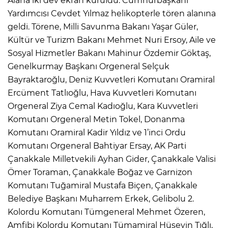
Alana iki dev ekran kuruldu. Cumhurbaşkanı
Yardımcısı Cevdet Yılmaz helikopterle tören alanına
geldi. Törene, Milli Savunma Bakanı Yaşar Güler,
Kültür ve Turizm Bakanı Mehmet Nuri Ersoy, Aile ve
Sosyal Hizmetler Bakanı Mahinur Özdemir Göktaş,
Genelkurmay Başkanı Orgeneral Selçuk
Bayraktaroğlu, Deniz Kuvvetleri Komutanı Oramiral
Ercüment Tatlıoğlu, Hava Kuvvetleri Komutanı
Orgeneral Ziya Cemal Kadıoğlu, Kara Kuvvetleri
Komutanı Orgeneral Metin Tokel, Donanma
Komutanı Oramiral Kadir Yıldız ve 1’inci Ordu
Komutanı Orgeneral Bahtiyar Ersay, AK Parti
Çanakkale Milletvekili Ayhan Gider, Çanakkale Valisi
Ömer Toraman, Çanakkale Boğaz ve Garnizon
Komutanı Tuğamiral Mustafa Biçen, Çanakkale
Belediye Başkanı Muharrem Erkek, Gelibolu 2.
Kolordu Komutanı Tümgeneral Mehmet Özeren,
Amfibi Kolordu Komutanı Tümamiral Hüseyin Tığlı,