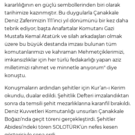
kararlılığının en güçlü sembollerinden biri olarak
tarihimize kazınmıştır. Bu duygularla Çanakkale
Deniz Zaferimizin 111’inci yıl dönümünü bir kez daha
tebrik ediyor; başta Anafartalar Komutanı Gazi
Mustafa Kemal Atatürk ve silah arkadaşları olmak
üzere bu büyük destanda imzası bulunan tüm
komutanlarımızı ve kahraman Mehmetçiklerimizi,
imkansızlıklar için her türlü fedakarlığı yapan aziz
milletimizi rahmet ve minnetle anıyorum" diye
konuştu.
Konuşmaların ardından şehitler için Kur’an-ı Kerim
okundu, dualar edildi. Şehitlik Defteri imzalandıktan
sonra da temsili şehit mezarlıklarına karanfil bırakıldı.
Deniz Kuvvetleri Komutanlığı unsurları Çanakkale
Boğazı’nda geçit töreni gerçekleştirdi. Şehitler
Abidesi’ndeki tören SOLOTÜRK’ün nefes kesen
gösterisiyle sona erdi.