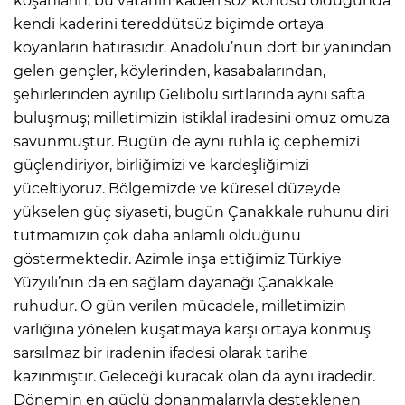
koşanların, bu vatanın kaderi söz konusu olduğunda
kendi kaderini tereddütsüz biçimde ortaya
koyanların hatırasıdır. Anadolu’nun dört bir yanından
gelen gençler, köylerinden, kasabalarından,
şehirlerinden ayrılıp Gelibolu sırtlarında aynı safta
buluşmuş; milletimizin istiklal iradesini omuz omuza
savunmuştur. Bugün de aynı ruhla iç cephemizi
güçlendiriyor, birliğimizi ve kardeşliğimizi
yüceltiyoruz. Bölgemizde ve küresel düzeyde
yükselen güç siyaseti, bugün Çanakkale ruhunu diri
tutmamızın çok daha anlamlı olduğunu
göstermektedir. Azimle inşa ettiğimiz Türkiye
Yüzyılı’nın da en sağlam dayanağı Çanakkale
ruhudur. O gün verilen mücadele, milletimizin
varlığına yönelen kuşatmaya karşı ortaya konmuş
sarsılmaz bir iradenin ifadesi olarak tarihe
kazınmıştır. Geleceği kuracak olan da aynı iradedir.
Dönemin en güçlü donanmalarıyla desteklenen