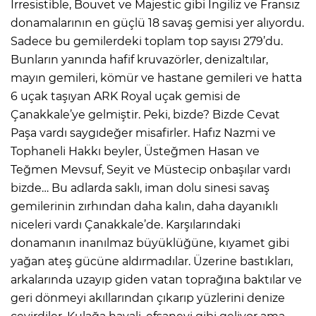
Irresistible, Bouvet ve Majestic gibi İngiliz ve Fransız
donamalarının en güçlü 18 savaş gemisi yer alıyordu.
Sadece bu gemilerdeki toplam top sayısı 279’du.
Bunların yanında hafif kruvazörler, denizaltılar,
mayın gemileri, kömür ve hastane gemileri ve hatta
6 uçak taşıyan ARK Royal uçak gemisi de
Çanakkale’ye gelmiştir. Peki, bizde? Bizde Cevat
Paşa vardı saygıdeğer misafirler. Hafız Nazmi ve
Tophaneli Hakkı beyler, Üsteğmen Hasan ve
Teğmen Mevsuf, Seyit ve Müstecip onbaşılar vardı
bizde… Bu adlarda saklı, iman dolu sinesi savaş
gemilerinin zırhından daha kalın, daha dayanıklı
niceleri vardı Çanakkale’de. Karşılarındaki
donamanın inanılmaz büyüklüğüne, kıyamet gibi
yağan ateş gücüne aldırmadılar. Üzerine bastıkları,
arkalarında uzayıp giden vatan toprağına baktılar ve
geri dönmeyi akıllarından çıkarıp yüzlerini denize