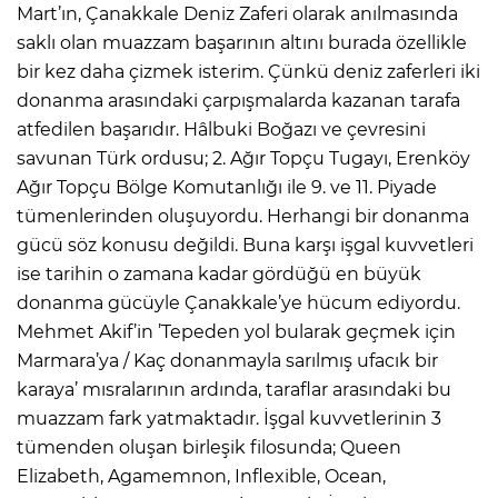
Mart’ın, Çanakkale Deniz Zaferi olarak anılmasında
saklı olan muazzam başarının altını burada özellikle
bir kez daha çizmek isterim. Çünkü deniz zaferleri iki
donanma arasındaki çarpışmalarda kazanan tarafa
atfedilen başarıdır. Hâlbuki Boğazı ve çevresini
savunan Türk ordusu; 2. Ağır Topçu Tugayı, Erenköy
Ağır Topçu Bölge Komutanlığı ile 9. ve 11. Piyade
tümenlerinden oluşuyordu. Herhangi bir donanma
gücü söz konusu değildi. Buna karşı işgal kuvvetleri
ise tarihin o zamana kadar gördüğü en büyük
donanma gücüyle Çanakkale’ye hücum ediyordu.
Mehmet Akif’in ’Tepeden yol bularak geçmek için
Marmara’ya / Kaç donanmayla sarılmış ufacık bir
karaya’ mısralarının ardında, taraflar arasındaki bu
muazzam fark yatmaktadır. İşgal kuvvetlerinin 3
tümenden oluşan birleşik filosunda; Queen
Elizabeth, Agamemnon, Inflexible, Ocean,