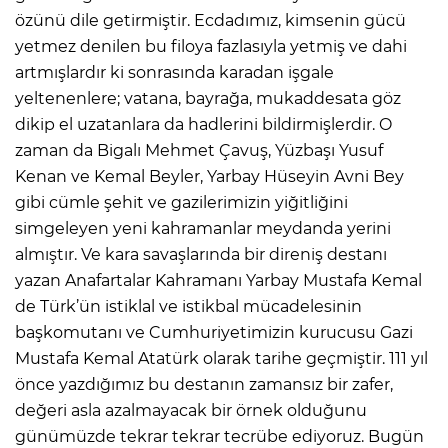
özünü dile getirmiştir. Ecdadımız, kimsenin gücü
yetmez denilen bu filoya fazlasıyla yetmiş ve dahi
artmışlardır ki sonrasında karadan işgale
yeltenenlere; vatana, bayrağa, mukaddesata göz
dikip el uzatanlara da hadlerini bildirmişlerdir. O
zaman da Bigalı Mehmet Çavuş, Yüzbaşı Yusuf
Kenan ve Kemal Beyler, Yarbay Hüseyin Avni Bey
gibi cümle şehit ve gazilerimizin yiğitliğini
simgeleyen yeni kahramanlar meydanda yerini
almıştır. Ve kara savaşlarında bir direniş destanı
yazan Anafartalar Kahramanı Yarbay Mustafa Kemal
de Türk’ün istiklal ve istikbal mücadelesinin
başkomutanı ve Cumhuriyetimizin kurucusu Gazi
Mustafa Kemal Atatürk olarak tarihe geçmiştir. 111 yıl
önce yazdığımız bu destanın zamansız bir zafer,
değeri asla azalmayacak bir örnek olduğunu
günümüzde tekrar tekrar tecrübe ediyoruz. Bugün