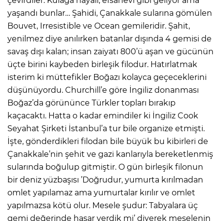
çevirdiler. Kulağa hayali, efsanevi gibi geliyor ama
yaşandı bunlar… Şahidi, Çanakkale sularına gömülen
Bouvet, Irresistible ve Ocean gemileridir. Şahit,
yenilmez diye anılırken batanlar dışında 4 gemisi de
savaş dışı kalan; insan zaiyatı 800’ü aşan ve gücünün
üçte birini kaybeden birleşik filodur. Hatırlatmak
isterim ki müttefikler Boğazı kolayca geçeceklerini
düşünüyordu. Churchill’e göre İngiliz donanması
Boğaz’da görününce Türkler topları bırakıp
kaçacaktı. Hatta o kadar emindiler ki İngiliz Cook
Seyahat Şirketi İstanbul’a tur bile organize etmişti.
İşte, gönderdikleri filodan bile büyük bu kibirleri de
Çanakkale’nin şehit ve gazi kanlarıyla bereketlenmiş
sularında boğulup gitmiştir. O gün birleşik filonun
bir deniz yüzbaşısı ’Doğrudur, yumurta kırılmadan
omlet yapılamaz ama yumurtalar kırılır ve omlet
yapılmazsa kötü olur. Mesele şudur: Tabyalara üç
gemi değerinde hasar verdik mi’ diyerek meselenin