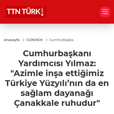
Anasayfa
GÜNDEM
Cumhurbaşkanı
Yardımcısı
Yılmaz: "Azimle
Cumhurbaşkanı
inşa ettiğimiz
Türkiye
Yüzyılı’nın da
Yardımcısı Yılmaz:
en sağlam
dayanağı
"Azimle inşa ettiğimiz
Çanakkale
ruhudur"
Türkiye Yüzyılı’nın da en
sağlam dayanağı
Çanakkale ruhudur"