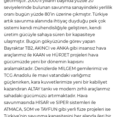
getirmiştir. 2000’li yılların başında yüzde 20
seviyelerinde bulunan savunma sanayiindeki yerlilik
oranı bugün yüzde 80’in üzerine çıkmıştır. Türkiye
artık savunma alanında ihtiyaç duyduğu pek çok
sistemi kendi mühendisliğiyle geliştiren, kendi
üretim gücüyle sahaya süren bir kapasiteye
ulaşmıştır. Bugün gökyüzünde görev yapan
Bayraktar TB2, AKINCI ve ANKA gibi insansız hava
araçlarımız ile KAAN ve HÜRJET projeleri hava
gücümüzde yeni bir dönemin kapısını
aralamaktadır. Denizlerde MİLGEM gemilerimiz ve
TCG Anadolu ile mavi vatandaki varlığımız
güçlenirken, kara kuvvetlerimize yeni bir kabiliyet
kazandıran ALTAY tankı ve modern zırhlı araçlarımız
sahadaki gücümüzü artırmaktadır. Hava
savunmasında HİSAR ve SİPER sistemleri ile
ATMACA, SOM ve TAYFUN gibi yerli füze projeleri ise
Türkiye’nin savunma kapasitesini her alanda ileri bir