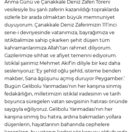
Anma Günü ve Çanakkale Deniz Zaferi Töreni
vesilesiyle bu şanlı zaferin kazanıldığı topraklarda
sizlerle bir arada olmaktan büyük memnuniyet
duyuyorum. Çanakkale Deniz Zaferimizin 111’inci
sene-i devriyesinde vatanımıza, bayrağımıza ve
istikbalimize sahip çıkarken şehit düşen tüm
kahramanlarımıza Allah’tan rahmet diliyorum.
Gazilerimize sıhhat ve afiyet temenni ediyorum.
İstiklal şairimiz Mehmet Akif’in diliyle bir kez daha
sesleniyoruz: ’Ey şehîd oğlu şehîd, isteme benden
makber, Sana âgûşunu açmış duruyor Peygamber.’
Bugün Gelibolu Yarımadası’nın her karışına sinmiş
fedakârlığın, milletimizin istiklal iradesinin ve tarih
boyunca süregelen vatan sevgisinin hatırası önünde
saygıyla eğiliyoruz. Gelibolu Yarımadası’nın her
karışına sinmiş bu hatıra, ardına bakmadan yollara
düşenlerin, hayatlarının baharında cephelere