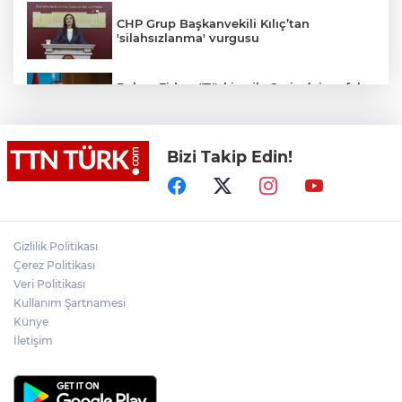
CHP Grup Başkanvekili Kılıç’tan
'silahsızlanma' vurgusu
Bakan Fidan: "Türkiye ile Suriye’nin refah
ve istikrarını birbirinden ayrı görmemiz
mümkün değil"
Bizi Takip Edin!
Bakan Gürlek: "(Behçet Oktay’ın ölümü)
Karanlık bir nokta kalmayacak, suçlu
varsa da bunu çıkartmak devletin görevi"
Salah Trabzonspor’a imzayı attı, ayağının
tozuyla Trabzonspor reklam filmi
Gizlilik Politikası
çekimine katıldı
Çerez Politikası
Veri Politikası
Cumhurbaşkanı Yardımcısı Yılmaz:
Kullanım Şartnamesi
"Savunma sanayiinde hedefimiz en kısa
sürede ülkemizi ilk 10 ihracatçı ülke
Künye
arasına sokmak"
İletişim