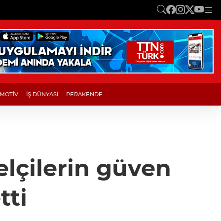
MOTİV
İŞ DÜNYASI
PERAKENDE
lçilerin güven
tti