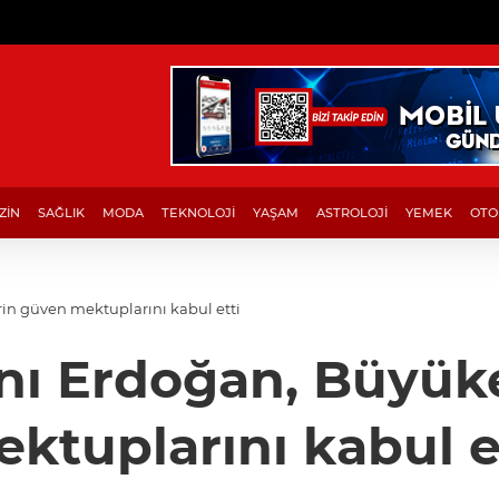
ZİN
SAĞLIK
MODA
TEKNOLOJİ
YAŞAM
ASTROLOJİ
YEMEK
OTO
n güven mektuplarını kabul etti
 Erdoğan, Büyüke
ktuplarını kabul e