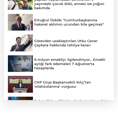
yaşındaki çocuk öldü, annesi ise yoğun
bakımda
Ertuğrul Özkök: "Cumhurbaşkanına
hakaret aklımın ucundan bile geçmez"
Görevden uzaklaştırılan Utku Caner
Çaykara hakkında tahliye kararı
6 milyon emekliyi ilgilendiriyor... Emekli
aylığı fark ödemeleri 7 Ağustos'ta
hesaplarda
CHP Grup Başkanvekili Kılıç’tan
'silahsızlanma' vurgusu
Bakan Fidan: "Türkiye ile Suriye’nin refah
ve istikrarını birbirinden ayrı görmemiz
mümkün değil"