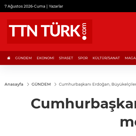
7 Ağustos 2026-Cuma
Yazarlar
GÜNDEM
EKONOMİ
SİYASET
SPOR
KÜLTÜR/SANAT
MAGA
Anasayfa
GÜNDEM
Cumhurbaşkanı Erdoğan, Büyükelçileri
Cumhurbaşkanı
me