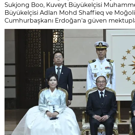
Sukjong Boo, Kuveyt Büyükelçisi Muhamme
Büyükelçisi Adlan Mohd Shaffieq ve Moğoli
Cumhurbaşkanı Erdoğan'a güven mektupla