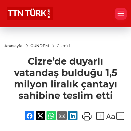
Anasayfa
GÜNDEM
Cizre’de
duyarlı
vatandaş
Cizre’de duyarlı
bulduğu
1,5
milyon
vatandaş bulduğu 1,5
liralık
çantayı
milyon liralık çantayı
sahibine
teslim
sahibine teslim etti
etti