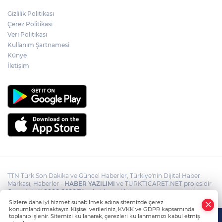
Psikolog Çapar: "Sıcak havalarda
Gizlilik Politikası
kendimizi daha gergin, sabırsız ve öfkeli
Çerez Politikası
hissedebiliriz"
Veri Politikası
Kullanım Şartnamesi
Bakan Yumaklı: "İspanya’da
görevlendirilen 2 yangın söndürme
Künye
uçağımız, çalışmalarını başarıyla
İletişim
tamamlayarak yurda döndü"
TTN Türk Son Dakika ve Güncel Haberler, Türkiye'nin Dijital Haber
Markası, Haberler -
HABER YAZILIMI
ve TURKTICARET.NET projesidir
Copyright© 2006-2026 Tüm hakları saklıdır.
Sizlere daha iyi hizmet sunabilmek adına sitemizde çerez
konumlandırmaktayız. Kişisel verileriniz, KVKK ve GDPR kapsamında
toplanıp işlenir. Sitemizi kullanarak, çerezleri kullanmamızı kabul etmiş