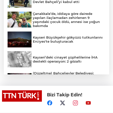
Devlet Bahçeli’yi kabul etti
Çanakkale’de, iddiaya göre dairede
yapılan ilaçlamadan zehirlenen 9
yaşındaki çocuk öldü, annesi ise yoğun
bakımda
Kayseri Büyükşehir gökyüzü tutkunlarını
Erciyes'te buluşturacak
Kayseri’deki cinayet şüphelilerine İHA
destekli operasyon: 2 gözaltı
(Düzeltme) Bahçelievler Belediyesi:
"Binanın önceden tahliye edilmesi
nedeniyle ilk belirlemelere göre herhangi
bir can kaybı veya yaralanma
bulunmamaktadır"
Bizi Takip Edin!
Adalet Bakanı Gürlek eski Özel Harekat
Başkanı Behçet Oktay’ın yakınlarını
kabul etti