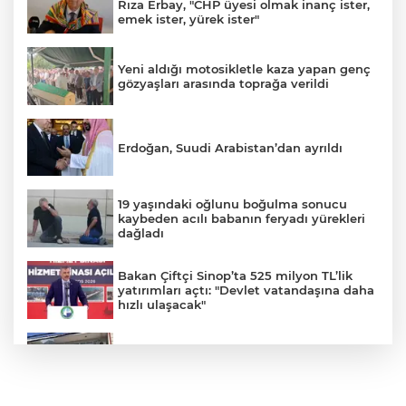
Rıza Erbay, "CHP üyesi olmak inanç ister,
emek ister, yürek ister"
Yeni aldığı motosikletle kaza yapan genç
gözyaşları arasında toprağa verildi
Erdoğan, Suudi Arabistan’dan ayrıldı
19 yaşındaki oğlunu boğulma sonucu
kaybeden acılı babanın feryadı yürekleri
dağladı
Bakan Çiftçi Sinop’ta 525 milyon TL’lik
yatırımları açtı: "Devlet vatandaşına daha
hızlı ulaşacak"
Ümraniye’de 3 katlı binanın balkonu
çöktü: 2 araç hasar gördü