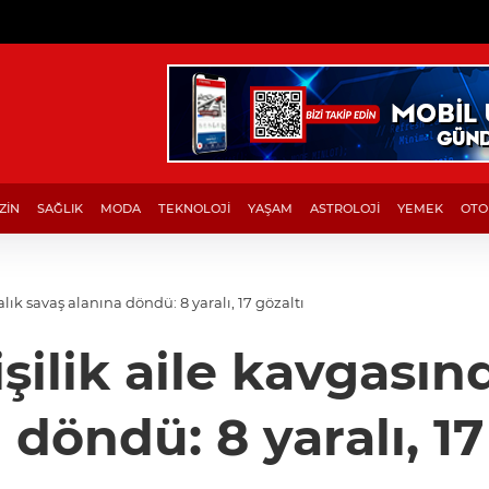
ZİN
SAĞLIK
MODA
TEKNOLOJİ
YAŞAM
ASTROLOJİ
YEMEK
OTO
alık savaş alanına döndü: 8 yaralı, 17 gözaltı
şilik aile kavgasın
 döndü: 8 yaralı, 17