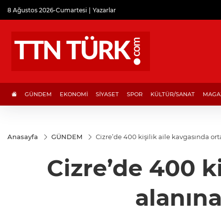
8 Ağustos 2026-Cumartesi
Yazarlar
GÜNDEM
EKONOMİ
SİYASET
SPOR
KÜLTÜR/SANAT
MAGA
Anasayfa
GÜNDEM
Cizre’de 400 kişilik aile kavgasında ort
Cizre’de 400 ki
alanına