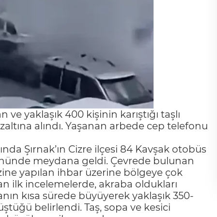
an ve yaklaşık 400 kişinin karıştığı taşlı
gözaltına alındı. Yaşanan arbede cep telefonu
arında Şırnak’ın Cizre ilçesi 84 Kavşak otobüs
i önünde meydana geldi. Çevrede bulunan
zine yapılan ihbar üzerine bölgeye çok
lan ilk incelemelerde, akraba oldukları
manın kısa sürede büyüyerek yaklaşık 350-
ştüğü belirlendi. Taş, sopa ve kesici