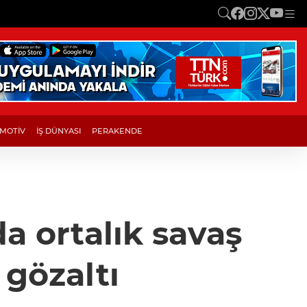
MOTİV
İŞ DÜNYASI
PERAKENDE
da ortalık savaş
 gözaltı