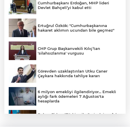
Cumhurbaşkanı Erdoğan, MHP lideri
Devlet Bahçeli’yi kabul etti
Ertuğrul Özkök: "Cumhurbaşkanına
hakaret aklımın ucundan bile geçmez"
CHP Grup Başkanvekili Kılıç’tan
'silahsızlanma' vurgusu
Görevden uzaklaştırılan Utku Caner
Çaykara hakkında tahliye kararı
6 milyon emekliyi ilgilendiriyor... Emekli
aylığı fark ödemeleri 7 Ağustos'ta
hesaplarda
Bakan Fidan: "Türkiye ile Suriye’nin refah
ve istikrarını birbirinden ayrı görmemiz
mümkün değil"