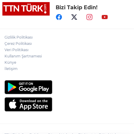
Komşusu tarafından öldürülen adamın
Bizi Takip Edin!
arkadaşı: "Saldırganın önceden de olaylar
çıkardığını ve apartmandaki kişilerle
problem yaşadığını duymuştum"
Cumhurbaşkanı Yardımcısı Yılmaz:
"Savunma sanayiinde hedefimiz en kısa
Gizlilik Politikası
sürede ülkemizi ilk 10 ihracatçı ülke
arasına sokmak"
Çerez Politikası
Veri Politikası
Bakan Gürlek: "(Behçet Oktay’ın ölümü)
Kullanım Şartnamesi
Karanlık bir nokta kalmayacak, suçlu
Künye
varsa da bunu çıkartmak devletin görevi"
İletişim