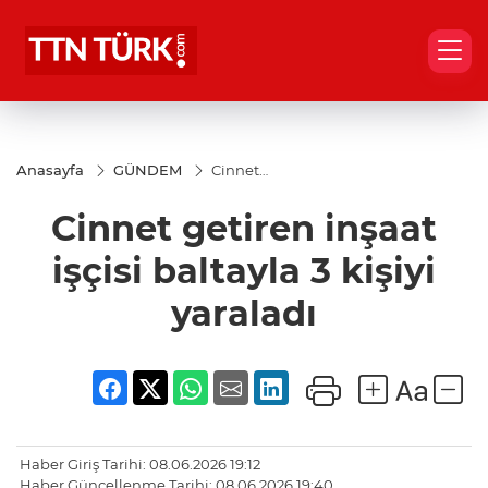
Anasayfa
GÜNDEM
Cinnet
getiren
inşaat
Cinnet getiren inşaat
işçisi
baltayla
3 kişiyi
işçisi baltayla 3 kişiyi
yaraladı
yaraladı
Haber Giriş Tarihi: 08.06.2026 19:12
Haber Güncellenme Tarihi: 08.06.2026 19:40