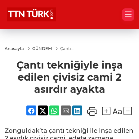
Anasayfa
GÜNDEM
Çantı
tekniğiyle
inşa
Çantı tekniğiyle inşa
edilen
çivisiz
cami 2
edilen çivisiz cami 2
asırdır
ayakta
asırdır ayakta
Zonguldak’ta çantı tekniği ile inşa edilen
2 asırlık çivisiz cami, adeta zamana