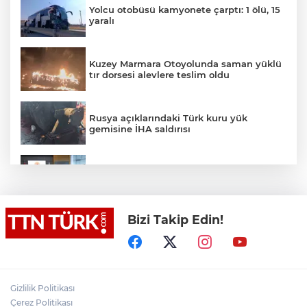
Yolcu otobüsü kamyonete çarptı: 1 ölü, 15
yaralı
Kuzey Marmara Otoyolunda saman yüklü
tır dorsesi alevlere teslim oldu
Rusya açıklarındaki Türk kuru yük
gemisine İHA saldırısı
Terörsüz Türkiye yasa teklifi
komisyondan geçti
Bizi Takip Edin!
Lukaku Fener’e mi, Beşiktaş’a mı geliyor?
Akın Gürlek: Örgüt silahları bırakacak,
Gizlilik Politikası
mağaraları boşaltacak
Çerez Politikası