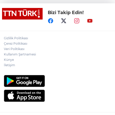
mümkün değil"
Bizi Takip Edin!
Bakan Gürlek: "(Behçet Oktay’ın ölümü)
Karanlık bir nokta kalmayacak, suçlu
varsa da bunu çıkartmak devletin görevi"
Cumhurbaşkanı Yardımcısı Yılmaz:
"Savunma sanayiinde hedefimiz en kısa
Gizlilik Politikası
sürede ülkemizi ilk 10 ihracatçı ülke
arasına sokmak"
Çerez Politikası
Veri Politikası
Komşusu tarafından öldürülen adamın
Kullanım Şartnamesi
arkadaşı: "Saldırganın önceden de olaylar
çıkardığını ve apartmandaki kişilerle
Künye
problem yaşadığını duymuştum"
İletişim