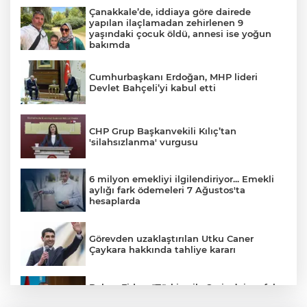
Çanakkale’de, iddiaya göre dairede
yapılan ilaçlamadan zehirlenen 9
yaşındaki çocuk öldü, annesi ise yoğun
bakımda
Cumhurbaşkanı Erdoğan, MHP lideri
Devlet Bahçeli’yi kabul etti
CHP Grup Başkanvekili Kılıç’tan
'silahsızlanma' vurgusu
6 milyon emekliyi ilgilendiriyor... Emekli
aylığı fark ödemeleri 7 Ağustos'ta
hesaplarda
Görevden uzaklaştırılan Utku Caner
Çaykara hakkında tahliye kararı
Bakan Fidan: "Türkiye ile Suriye’nin refah
ve istikrarını birbirinden ayrı görmemiz