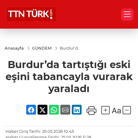
Anasayfa
GÜNDEM
Burdur’da
tartıştığı
eski eşini
Burdur’da tartıştığı eski
tabancayla
vurarak
yaraladı
eşini tabancayla vurarak
yaraladı
Haber Giriş Tarihi: 25.05.2026 10:45
Haber Güncellenme Tarihi: 25.05.2026 11:28