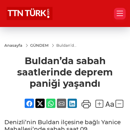
Anasayfa
GÜNDEM
Buldan’da
sabah
saatlerinde
Buldan’da sabah
deprem
paniği
yaşandı
saatlerinde deprem
paniği yaşandı
Denizli’nin Buldan ilçesine bağlı Yanice
Mahallesi’nde sabah saat 09