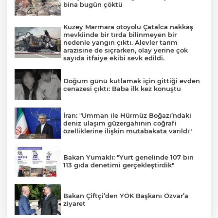
bina bugün çöktü
Kuzey Marmara otoyolu Çatalca nakkaş
mevkiinde bir tırda bilinmeyen bir
nedenle yangın çıktı. Alevler tarım
arazisine de sıçrarken, olay yerine çok
sayıda itfaiye ekibi sevk edildi.
Doğum günü kutlamak için gittiği evden
cenazesi çıktı: Baba ilk kez konuştu
İran: "Umman ile Hürmüz Boğazı’ndaki
deniz ulaşım güzergahının coğrafi
özelliklerine ilişkin mutabakata varıldı"
Bakan Yumaklı: "Yurt genelinde 107 bin
113 gıda denetimi gerçekleştirdik"
Bakan Çiftçi’den YÖK Başkanı Özvar’a
ziyaret