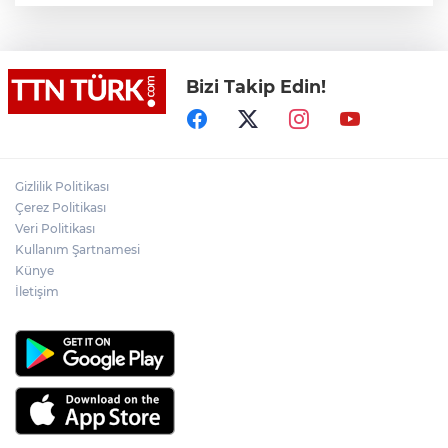
Muharrem İnce’den Nâzım Hikmet
göndermeli paylaşım: Vatan hainliğine
devam ediyor hâlâ
Bizi Takip Edin!
Osman Gazi platformu Eylül'de göreve
başlayacak... Gabar’da günlük petrol
üretimi 83 bin 200 varile ulaştı
Gizlilik Politikası
TEKNOFEST Mavi Vatan ziyaretçi kayıtları
başladı
Çerez Politikası
Veri Politikası
Kullanım Şartnamesi
Bakan Fidan: "Körfez’de devam eden
Künye
savaş dikkatimizi Filistin meselesinden
ayırmadı"
İletişim