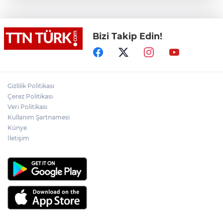
İş Bankası Grubu üst yönetiminde görev
değişimi
Bizi Takip Edin!
Yeni aldığı motosikletle kaza yapan genç
gözyaşları arasında toprağa verildi
Yasaklı madde kullandığı için çocuğu
elinden alınan anneden tüm anne-
Gizlilik Politikası
babalara çağrı
Çerez Politikası
Veri Politikası
Kullanım Şartnamesi
Cumhurbaşkanı Erdoğan, Suudi
Arabistan yolcusu
Künye
İletişim