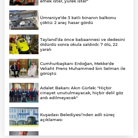
emek ister, yürek ister"
Ümraniye’de 3 katlı binanın balkonu
çöktü: 2 araç hasar gördü
Tayland’da önce babaannesi ve dedesini
öldürdü sonra okula saldırdı: 7 ölü, 22
yaralı
Cumhurbaşkanı Erdoğan, Mekke'de
Veliaht Prens Muhammed bin Selman ile
görüştü
Adalet Bakanı Akın Gürlek: "Hiçbir
cinayet unutulmayacak, hiçbir delil göz
ardı edilmeyecek"
Kuşadası Belediyesi’nden adli süreç
açıklaması