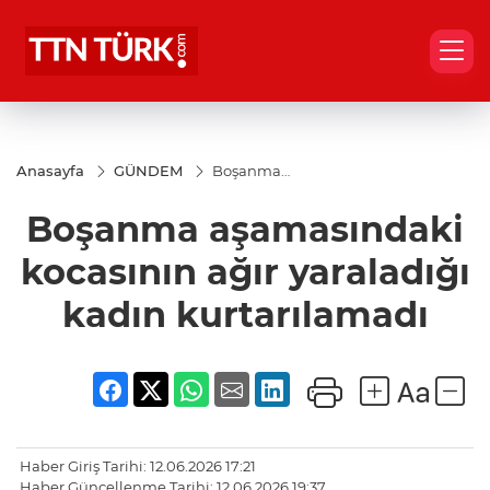
Anasayfa
GÜNDEM
Boşanma
aşamasındaki
kocasının ağır
Boşanma aşamasındaki
yaraladığı
kadın
kurtarılamadı
kocasının ağır yaraladığı
kadın kurtarılamadı
Haber Giriş Tarihi: 12.06.2026 17:21
Haber Güncellenme Tarihi: 12.06.2026 19:37