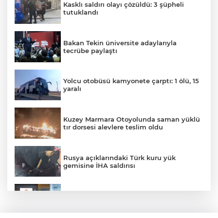
Kasklı saldırı olayı çözüldü: 3 şüpheli
tutuklandı
Bakan Tekin üniversite adaylarıyla
tecrübe paylaştı
Yolcu otobüsü kamyonete çarptı: 1 ölü, 15
yaralı
Kuzey Marmara Otoyolunda saman yüklü
tır dorsesi alevlere teslim oldu
Rusya açıklarındaki Türk kuru yük
gemisine İHA saldırısı
Terörsüz Türkiye yasa teklifi
komisyondan geçti