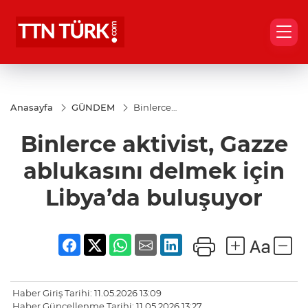
Anasayfa
GÜNDEM
Binlerce
aktivist,
Gazze
Binlerce aktivist, Gazze
ablukasını
delmek
için
ablukasını delmek için
Libya’da
buluşuyor
Libya’da buluşuyor
Haber Giriş Tarihi: 11.05.2026 13:09
Haber Güncellenme Tarihi: 11.05.2026 13:27