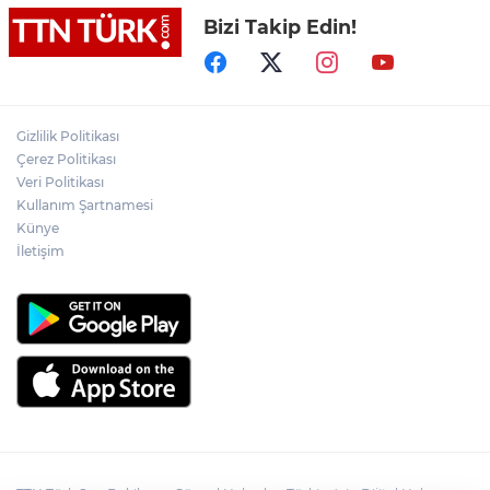
Bizi Takip Edin!
Lukaku Fener’e mi, Beşiktaş’a mı geliyor?
Akın Gürlek: Örgüt silahları bırakacak,
Gizlilik Politikası
mağaraları boşaltacak
Çerez Politikası
Veri Politikası
Rojin Kabaiş, Hiranur Nilgün Aygar ve
Kullanım Şartnamesi
Kıvanç Uman’ın ailelerini hedef alam
Künye
siber zorbalara operasyon
İletişim