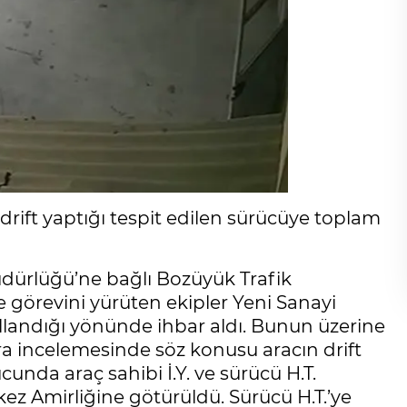
 drift yaptığı tespit edilen sürücüye toplam
Müdürlüğü’ne bağlı Bozüyük Trafik
 görevini yürüten ekipler Yeni Sanayi
 kullandığı yönünde ihbar aldı. Bunun üzerine
a incelemesinde söz konusu aracın drift
cunda araç sahibi İ.Y. ve sürücü H.T.
z Amirliğine götürüldü. Sürücü H.T.’ye