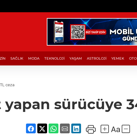
ZİN
SAĞLIK
MODA
TEKNOLOJİ
YAŞAM
ASTROLOJİ
YEMEK
OTO
 TL ceza
ft yapan sürücüye 