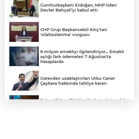
Cumhurbaşkanı Erdoğan, MHP lideri
Devlet Bahçeli’yi kabul etti
CHP Grup Başkanvekili Kılıç’tan
'silahsızlanma' vurgusu
6 milyon emekliyi ilgilendiriyor... Emekli
aylığı fark ödemeleri 7 Ağustos'ta
hesaplarda
Görevden uzaklaştırılan Utku Caner
Çaykara hakkında tahliye kararı
Bakan Fidan: "Türkiye ile Suriye’nin refah
ve istikrarını birbirinden ayrı görmemiz
mümkün değil"
Bakan Gürlek: "(Behçet Oktay’ın ölümü)
Karanlık bir nokta kalmayacak, suçlu
varsa da bunu çıkartmak devletin görevi"