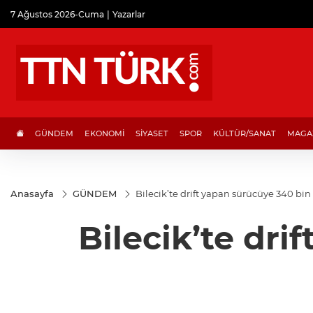
7 Ağustos 2026-Cuma
Yazarlar
GÜNDEM
EKONOMİ
SİYASET
SPOR
KÜLTÜR/SANAT
MAGA
Anasayfa
GÜNDEM
Bilecik’te drift yapan sürücüye 340 bin
Bilecik’te dri