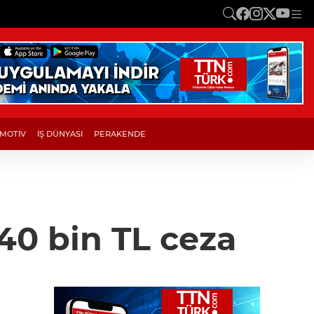
MOTİV
İŞ DÜNYASI
PERAKENDE
340 bin TL ceza