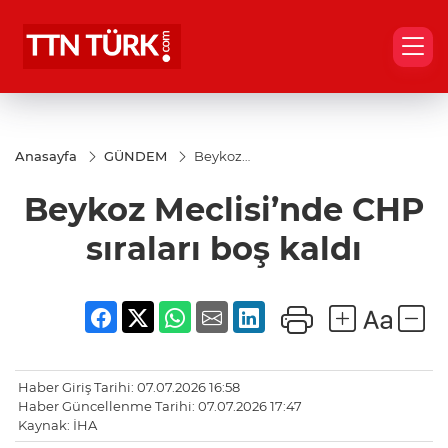
Anasayfa
GÜNDEM
Beykoz
Meclisi’nde
CHP
Beykoz Meclisi’nde CHP
sıraları boş
kaldı
sıraları boş kaldı
Haber Giriş Tarihi: 07.07.2026 16:58
Haber Güncellenme Tarihi: 07.07.2026 17:47
Kaynak: İHA