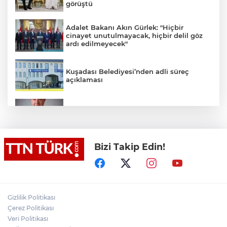
görüştü
Adalet Bakanı Akın Gürlek: "Hiçbir
cinayet unutulmayacak, hiçbir delil göz
ardı edilmeyecek"
Kuşadası Belediyesi’nden adli süreç
açıklaması
İş Bankası Grubu üst yönetiminde görev
değişimi
Bizi Takip Edin!
Yeni aldığı motosikletle kaza yapan genç
gözyaşları arasında toprağa verildi
Yasaklı madde kullandığı için çocuğu
elinden alınan anneden tüm anne-
Gizlilik Politikası
babalara çağrı
Çerez Politikası
Veri Politikası