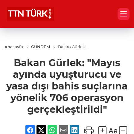
Anasayfa
GÜNDEM
Bakan Gürlek:
"Mayıs ayında
uyuşturucu ve
Bakan Gürlek: "Mayıs
yasa dışı bahis
suçlarına
yönelik 706
ayında uyuşturucu ve
operasyon
gerçekleştirildi"
yasa dışı bahis suçlarına
yönelik 706 operasyon
gerçekleştirildi"