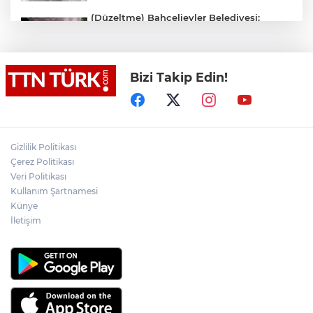
(Düzeltme) Bahçelievler Belediyesi:
"Binanın önceden tahliye edilmesi
nedeniyle ilk belirlemelere göre herhangi
bir can kaybı veya yaralanma
bulunmamaktadır"
Bizi Takip Edin!
Adalet Bakanı Gürlek eski Özel Harekat
Başkanı Behçet Oktay’ın yakınlarını
kabul etti
Psikolog Çapar: "Sıcak havalarda
Gizlilik Politikası
kendimizi daha gergin, sabırsız ve öfkeli
Çerez Politikası
hissedebiliriz"
Veri Politikası
Kullanım Şartnamesi
Bakan Yumaklı: "İspanya’da
görevlendirilen 2 yangın söndürme
Künye
uçağımız, çalışmalarını başarıyla
İletişim
tamamlayarak yurda döndü"