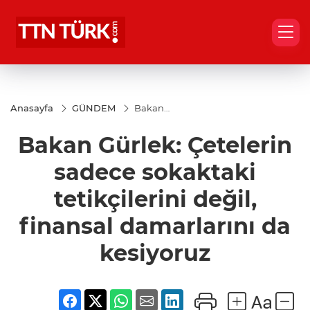
Anasayfa
GÜNDEM
Bakan
Gürlek:
Çetelerin
Bakan Gürlek: Çetelerin
sadece
sokaktaki
tetikçilerini
sadece sokaktaki
değil,
finansal
tetikçilerini değil,
damarlarını
da
finansal damarlarını da
kesiyoruz
kesiyoruz