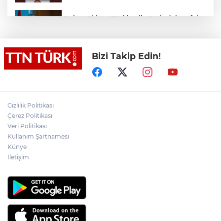
Bakan Fidan: "Türkiye ile Suriye’nin refah
ve istikrarını birbirinden ayrı görmemiz
mümkün değil"
Bizi Takip Edin!
Bakan Gürlek: "(Behçet Oktay’ın ölümü)
Karanlık bir nokta kalmayacak, suçlu
varsa da bunu çıkartmak devletin görevi"
Salah Trabzonspor’a imzayı attı, ayağının
tozuyla Trabzonspor reklam filmi
Gizlilik Politikası
çekimine katıldı
Çerez Politikası
Veri Politikası
Cumhurbaşkanı Yardımcısı Yılmaz:
Kullanım Şartnamesi
"Savunma sanayiinde hedefimiz en kısa
sürede ülkemizi ilk 10 ihracatçı ülke
Künye
arasına sokmak"
İletişim