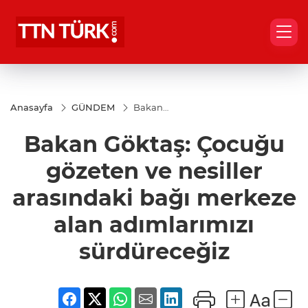
Anasayfa
GÜNDEM
Bakan
Göktaş:
Çocuğu
Bakan Göktaş: Çocuğu
gözeten ve
nesiller
arasındaki
gözeten ve nesiller
bağı
merkeze
arasındaki bağı merkeze
alan
adımlarımızı
alan adımlarımızı
sürdüreceğiz
sürdüreceğiz