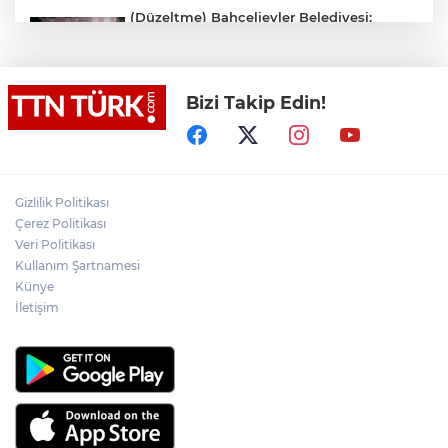
(Düzeltme) Bahçelievler Belediyesi:
"Binanın önceden tahliye edilmesi
nedeniyle ilk belirlemelere göre herhangi
bir can kaybı veya yaralanma
bulunmamaktadır"
Bizi Takip Edin!
Adalet Bakanı Gürlek eski Özel Harekat
Başkanı Behçet Oktay’ın yakınlarını
kabul etti
Psikolog Çapar: "Sıcak havalarda
Gizlilik Politikası
kendimizi daha gergin, sabırsız ve öfkeli
Çerez Politikası
hissedebiliriz"
Veri Politikası
Kullanım Şartnamesi
Bakan Yumaklı: "İspanya’da
görevlendirilen 2 yangın söndürme
Künye
uçağımız, çalışmalarını başarıyla
İletişim
tamamlayarak yurda döndü"