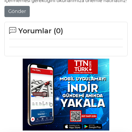
içermemesi gerektiğini okurlarımıza önemle hatırlatırız!
Gönder
Yorumlar (
0
)