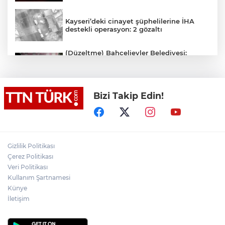
Kayseri’deki cinayet şüphelilerine İHA
destekli operasyon: 2 gözaltı
(Düzeltme) Bahçelievler Belediyesi:
"Binanın önceden tahliye edilmesi
nedeniyle ilk belirlemelere göre herhangi
bir can kaybı veya yaralanma
bulunmamaktadır"
Bizi Takip Edin!
Adalet Bakanı Gürlek eski Özel Harekat
Başkanı Behçet Oktay’ın yakınlarını
kabul etti
Psikolog Çapar: "Sıcak havalarda
Gizlilik Politikası
kendimizi daha gergin, sabırsız ve öfkeli
Çerez Politikası
hissedebiliriz"
Veri Politikası
Kullanım Şartnamesi
Bakan Yumaklı: "İspanya’da
görevlendirilen 2 yangın söndürme
Künye
uçağımız, çalışmalarını başarıyla
İletişim
tamamlayarak yurda döndü"