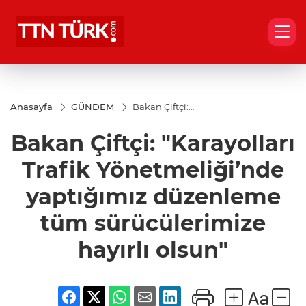
Anasayfa
GÜNDEM
Bakan Çiftçi:
"Karayolları
Trafik
Bakan Çiftçi: "Karayolları
Yönetmeliği’nde
yaptığımız
düzenleme tüm
Trafik Yönetmeliği’nde
sürücülerimize
hayırlı olsun"
yaptığımız düzenleme
tüm sürücülerimize
hayırlı olsun"