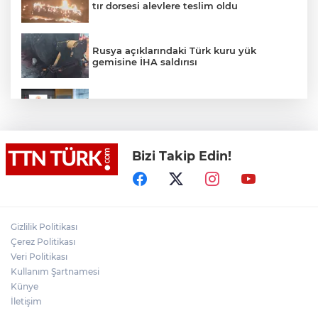
tır dorsesi alevlere teslim oldu
Rusya açıklarındaki Türk kuru yük
gemisine İHA saldırısı
Terörsüz Türkiye yasa teklifi
komisyondan geçti
Bizi Takip Edin!
Lukaku Fener’e mi, Beşiktaş’a mı geliyor?
Akın Gürlek: Örgüt silahları bırakacak,
Gizlilik Politikası
mağaraları boşaltacak
Çerez Politikası
Veri Politikası
Rojin Kabaiş, Hiranur Nilgün Aygar ve
Kullanım Şartnamesi
Kıvanç Uman’ın ailelerini hedef alam
Künye
siber zorbalara operasyon
İletişim