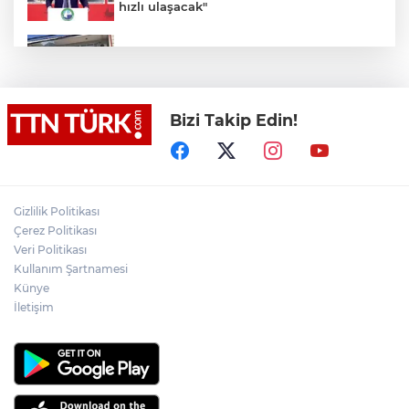
hızlı ulaşacak"
Ümraniye’de 3 katlı binanın balkonu
çöktü: 2 araç hasar gördü
Bizi Takip Edin!
Bakan Tekin üniversite adaylarıyla
tecrübe paylaştı
Cumhurbaşkanı Recep Tayyip Erdoğan’a
yönelik suikast girişiminde bulunan
Gizlilik Politikası
ekipteki Burkay Karatepe; Marmaris’te
yer gösteriyor
Çerez Politikası
Veri Politikası
Fatih’te tramvayda telefon çaldıktan
Kullanım Şartnamesi
sonra kaçan hırsıza, temizlik
personelinden süpürgeli müdahale
Künye
kamerada
İletişim