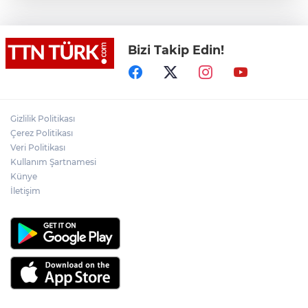
Terörsüz Türkiye yasa teklifi
komisyondan geçti
Bizi Takip Edin!
Lukaku Fener’e mi, Beşiktaş’a mı geliyor?
Akın Gürlek: Örgüt silahları bırakacak,
Gizlilik Politikası
mağaraları boşaltacak
Çerez Politikası
Veri Politikası
Rojin Kabaiş, Hiranur Nilgün Aygar ve
Kullanım Şartnamesi
Kıvanç Uman’ın ailelerini hedef alam
Künye
siber zorbalara operasyon
İletişim